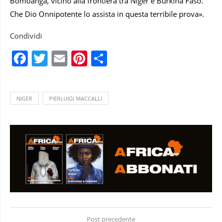
Bomoanga, vicino alla frontiera tra Niger e Burkina Faso.
Che Dio Onnipotente lo assista in questa terribile prova».
Condividi
Facebook
Twitter
Email
Pinterest
Condividi
NIGER
PIERLUIGI MACCALLI
Post precedente