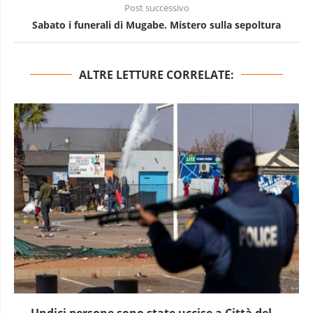
Post successivo
Sabato i funerali di Mugabe. Mistero sulla sepoltura
ALTRE LETTURE CORRELATE:
 sono state uccise a Città del...
L’allarm