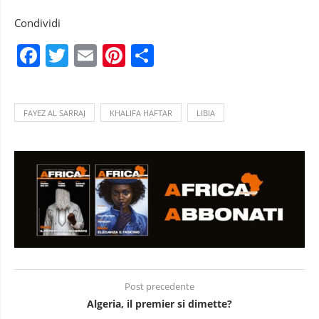
Condividi
Facebook
Twitter
Email
Pinterest
Condividi
FAYEZ AL SARRAJ
KHALIFA HAFTAR
LIBIA
Post precedente
Algeria, il premier si dimette?