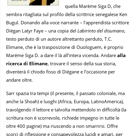
quella Marème Siga D, che
sembra ritagliata sul profilo della scrittrice senegalese Ken
Bugul. Donando alla voce narrante – l’apprendista scrittore
Diègan Latyr Faye – una copia del
Labirinto del disumano
,
testo perduto di un autore altrettanto perduto, T.C.
Elimane, che è la trasposizione di Ouologuem, è proprio
Maréme Siga D. a dare il là all’intera vicenda. Andare
alla
ricerca di Elimane
, trovare il senso della sua storia,
diventerà il chiodo fisso di Diègane e l’occasione per
andare oltre.
Sarr spazia tra tempi (il presente, il passato coloniale, ma
anche la Shoah) e luoghi (Africa, Europa, LatinoAmerica),
travolgendo il lettore e talvolta mettendolo in difficoltà (la
scrittura non è scorrevole, richiede impegno in tutte le
oltre 400 pagine) ma riuscendo a non smarrirsi. Offre
scorci di riflessione e consapevolezza lucidi e amari, per