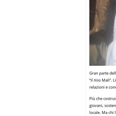
Gran parte dell
“il mio Mali”. 
relazioni e con
Più che costrui
giovani, sosten
locale. Ma chi l