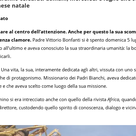
aese natale
vato
re al centro dell’attenzione. Anche per questo la sua scom
senza clamore.
Padre Vittorio Bonfanti si è spento domenica 5 lugl
no all’ultimo e aveva conosciuto la sua straordinaria umanità: la bon
carli.
Una vita, la sua, interamente dedicata agli altri, vissuta con uno s
che di protagonismo. Missionario dei Padri Bianchi, aveva dedicato
e che aveva scelto come luogo della sua missione.
no si era intrecciato anche con quello della rivista
Africa
, quando
direttore, custodendo quello spirito di conoscenza, dialogo e vici