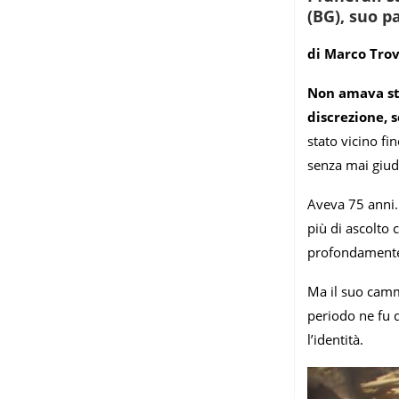
(BG), suo p
di Marco Tro
Non amava sta
discrezione, 
stato vicino fi
senza mai giudi
Aveva 75 anni. 
più di ascolto 
profondamente 
Ma il suo cammi
periodo ne fu 
l’identità.