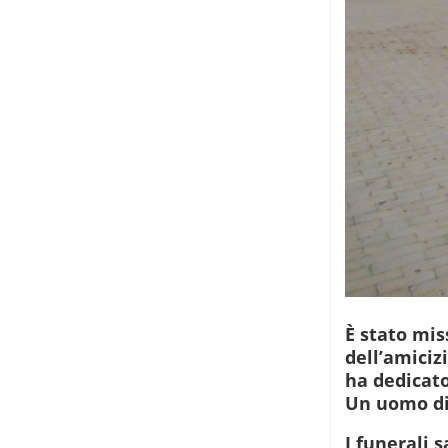
È stato mis
dell’amiciz
ha dedicato
Un uomo dis
I funerali 