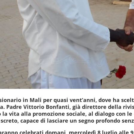
sionario in Mali per quasi vent’anni, dove ha scelt
ia. Padre Vittorio Bonfanti, già direttore della riv
 la vita alla promozione sociale, al dialogo con le 
creto, capace di lasciare un segno profondo senza
saranno celebrati domani, mercoledì 8 luglio alle 9