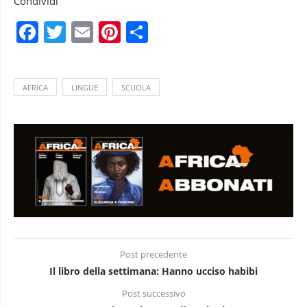
Condividi
Facebook
Twitter
Email
Pinterest
Condividi
AFRICA
LINGUE
SCUOLA
Post precedente
Il libro della settimana: Hanno ucciso habibi
Post successivo