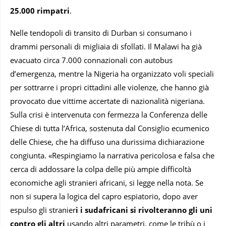
25.000 rimpatri
.
Nelle tendopoli di transito di Durban si consumano i
drammi personali di migliaia di sfollati. Il Malawi ha già
evacuato circa 7.000 connazionali con autobus
d’emergenza, mentre la Nigeria ha organizzato voli speciali
per sottrarre i propri cittadini alle violenze, che hanno già
provocato due vittime accertate di nazionalità nigeriana.
Sulla crisi è intervenuta con fermezza la Conferenza delle
Chiese di tutta l’Africa, sostenuta dal Consiglio ecumenico
delle Chiese, che ha diffuso una durissima dichiarazione
congiunta. «Respingiamo la narrativa pericolosa e falsa che
cerca di addossare la colpa delle più ampie difficoltà
economiche agli stranieri africani, si legge nella nota. Se
non si supera la logica del capro espiatorio, dopo aver
espulso gli stranier
i i sudafricani si rivolteranno gli uni
contro gli altri
usando altri parametri, come le tribù o i