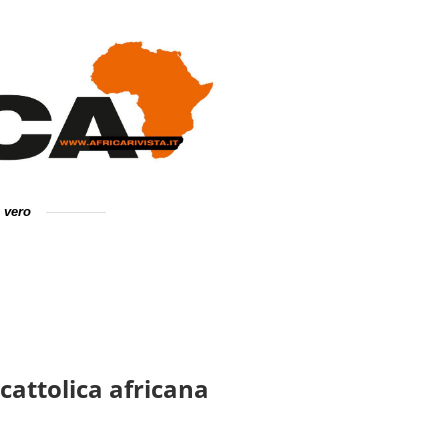
e vero
cattolica africana