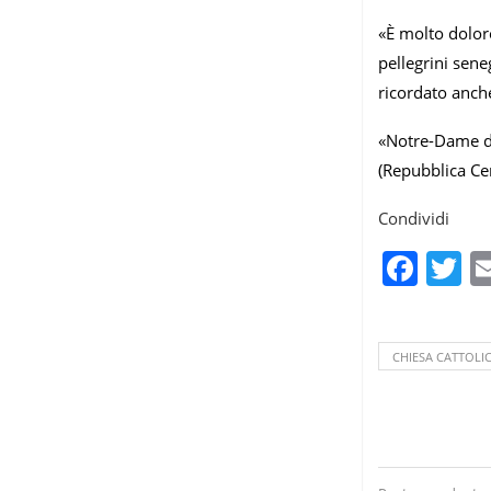
«È molto doloro
pellegrini sene
ricordato anche
«Notre-Dame de
(Repubblica Ce
Condividi
Fac
T
CHIESA CATTOLI