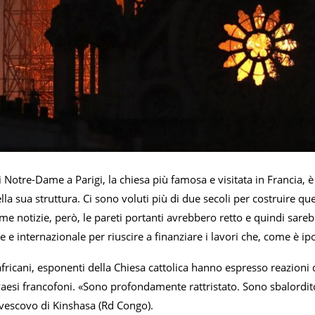
i Notre-Dame a Parigi, la chiesa più famosa e visitata in Francia,
ella sua struttura. Ci sono voluti più di due secoli per costruire que
me notizie, però, le pareti portanti avrebbero retto e quindi sareb
le e internazionale per riuscire a finanziare i lavori che, come è 
africani, esponenti della Chiesa cattolica hanno espresso reazioni 
 Paesi francofoni. «Sono profondamente rattristato. Sono sbalordit
escovo di Kinshasa (Rd Congo).