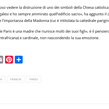
so vedere la distruzione di uno dei simboli della Chiesa cattolica.
galesi e ho sempre ammirato quell’edificio sacro», ha aggiunto il 
 l’importanza della Madonna (cui è intitolata la cattedrale parigina)
 Paris è una madre che riunisce molti dei suoi figli», è il pensi
ntrafricana) e cardinale, non nascondendo la sua emozione.
ebook
witter
Email
Pinterest
Condividi
CA
FRANCIA
PARIGI