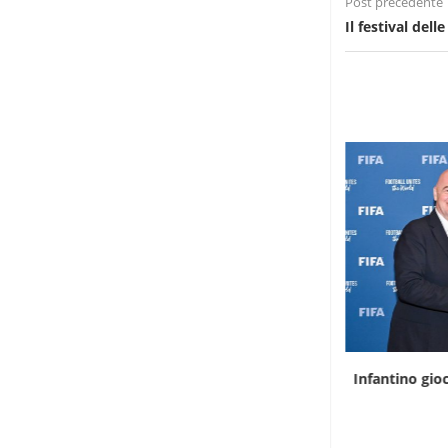
Post precedente
Il festival del
L’infermiera che scala le montagne
Infantino gioc
dell’Uganda
8 Agosto 2026