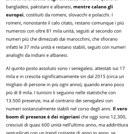
bangladesi, pakistani e albanesi,
mentre calano gli
europei
, costituiti da romeni, slovacchi e polacchi. I
romeni, nonostante il calo citato, restano comunque i più
numerosi con oltre 81 mila unità, seguiti al secondo con
numeri più che dimezzati dai marocchini, che sfiorano
infatti le 37 mila unità e restano stabili, seguiti con numeri
analoghi da indiani e albanesi.
Al quinto posto assoluto sono i senegalesi, attestati sui 17
mila e in crescita significativamente sin dal 2015 (circa un
migliaio di persone in più ogni anno), quando erano poco
più di 8 mila. I tunisini li seguono nelle statistiche con
13.500 presenze, ma al contrario dei senegalesi con
numeri sostanzialmente stabili nel corso degli anni.
Il vero
boom di presenze è dei nigeriani
che oggi sono 12.300,
cresciuti di quasi 600 unità nell’ultimo anno, ma addirittura
sestuplicati con un trend costante di anno in anno, se