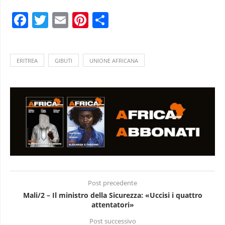
Facebook
Twitter
Email
Pinterest
Condividi
ERITREA
GIBUTI
UNIONE AFRICANA
Post precedente
Mali/2 – Il ministro della Sicurezza: «Uccisi i quattro
attentatori»
Post successivo