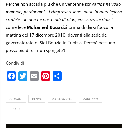
Perché non accada più che un ventenne scriva “
Me ne vado,
mamma, perdonami… i rimproveri sono inutili in quest’epoca
crudele… io non ne posso più di piangere senza lacrime.”
come fece
Mohamed Bouazizi
prima di darsi fuoco la
mattina del 17 dicembre 2010, davanti alla sede del
governatorato di Sidi Bouzid in Tunisia. Perché nessuno
possa più dire: “non spingete”!
Condividi
Facebook
Twitter
Email
Pinterest
Condividi
GIOVANI
KENYA
MADAGASCAR
MAROCCO
PROTESTE