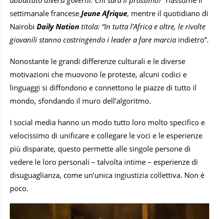
abbattuto diversi governi. Chi sarà il prossimo?”
riassume il
settimanale francese
Jeune Afrique
, mentre il quotidiano di
Nairobi
Daily Nation
titola: “In tutta l’Africa e oltre, le rivolte
giovanili stanno costringendo i leader a fare marcia
indietro”.
Nonostante le grandi differenze culturali e le diverse
motivazioni che muovono le proteste, alcuni codici e
linguaggi si diffondono e connettono le piazze di tutto il
mondo, sfondando il muro dell’algoritmo.
I social media hanno un modo tutto loro molto specifico e
velocissimo di unificare e collegare le voci e le esperienze
più disparate, questo permette alle singole persone di
vedere le loro personali – talvolta intime – esperienze di
disuguaglianza, come un’unica ingiustizia collettiva. Non è
poco.