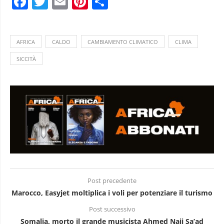
Facebook
Twitter
Email
Pinterest
Condividi
AFRICA
CALDO
CAMBIAMENTO CLIMATICO
CLIMA
SICCITÀ
Post precedente
Marocco, Easyjet moltiplica i voli per potenziare il turismo
Post successivo
Somalia, morto il grande musicista Ahmed Naji Sa’ad