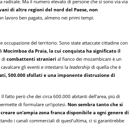
nea radicale. Ma il numero elevato di persone che si sono via via
ovani di altre regioni del nord del Paese, non
 un lavoro ben pagato, almeno nei primi tempi.
 occupazione del territorio. Sono state attaccate cittadine con
di
Mocímboa da Praia, la cui conquista ha significato il
a di
combattenti stranieri
al fianco dei mozambicani è un
cavalcare gli eventi e intestarsi la
leadership
di quella che è
ati, 500.000 sfollati e una imponente distruzione di
l fatto però che dei circa 600.000 abitanti dell’area, più di
 permette di formulare un’ipotesi.
Non sembra tanto che si
o creare un’ampia zona franca disponibile a ogni genere di
uttando i canali commerciali di quest’ultima, ci si garantirebbe