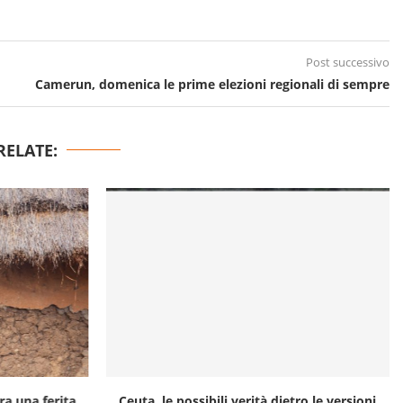
Post successivo
Camerun, domenica le prime elezioni regionali di sempre
RELATE:
a una ferita...
Ceuta, le possibili verità dietro le versioni