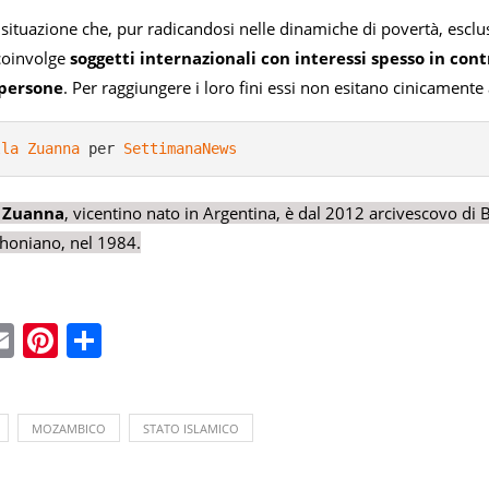
a situazione che, pur radicandosi nelle dinamiche di povertà, esclus
coinvolge
soggetti internazionali con interessi spesso in con
 persone
. Per raggiungere i loro fini essi non esitano cinicamente
lla Zuanna
 per 
SettimanaNews
a Zuanna
, vicentino nato in Argentina, è dal 2012 arcivescovo di 
honiano, nel 1984.
ebook
witter
Email
Pinterest
Condividi
MOZAMBICO
STATO ISLAMICO