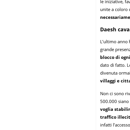
le iniziative, 
unite a coloro
necessariamen
Daesh caval
L’ultimo anno h
grande presenza
blocco di ogni
dato di fatto. 
divenuta ormai 
villaggi e cit
Non ci sono riv
500.000 siano f
voglia stabil
traffico illeci
infatti l’acces