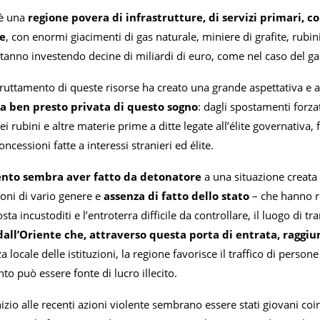
è una
regione povera di infrastrutture, di servizi primari, co
e
, con enormi giacimenti di gas naturale, miniere di grafite, rubini 
 stanno investendo decine di miliardi di euro, come nel caso del gas
sfruttamento di queste risorse ha creato una grande aspettativa e 
sta ben presto privata di questo sogno
: dagli spostamenti forzat
i rubini e altre materie prime a ditte legate all’élite governativa, 
oncessioni fatte a interessi stranieri ed élite.
nto sembra aver fatto da detonatore
a una situazione creata
ioni di vario genere e
assenza di fatto dello stato
– che hanno re
sta incustoditi e l’entroterra difficile da controllare, il luogo di tra
all’Oriente che, attraverso questa porta di entrata, raggiung
 locale delle istituzioni, la regione favorisce il traffico di person
to può essere fonte di lucro illecito.
izio alle recenti azioni violente sembrano essere stati giovani coin