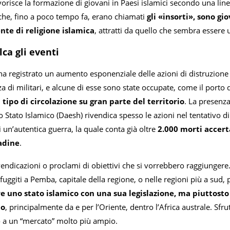
favorisce la formazione di giovani in Paesi islamici secondo una li
 che, fino a poco tempo fa, erano chiamati
gli «insorti», sono gi
te di religione islamica
, attratti da quello che sembra essere
ca gli eventi
a registrato un aumento esponenziale delle azioni di distruzione e
 di militari, e alcune di esse sono state occupate, come il porto 
 tipo di circolazione su gran parte del territorio
. La presenz
Lo Stato Islamico (Daesh) rivendica spesso le azioni nel tentativo di 
un’autentica guerra, la quale conta già oltre
2.000 morti accert
tadine
.
endicazioni o proclami di obiettivi che si vorrebbero raggiungere. I
uggiti a Pemba, capitale della regione, o nelle regioni più a sud,
ire uno stato islamico con una sua legislazione, ma piuttost
to
, principalmente da e per l’Oriente, dentro l’Africa australe. Sfr
so a un “mercato” molto più ampio.