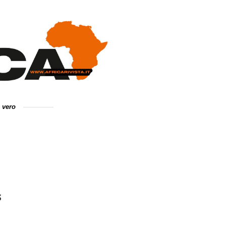
e vero
s