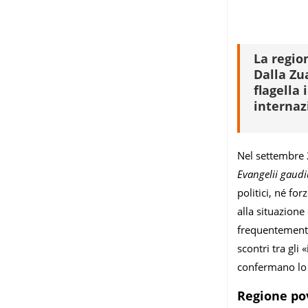
La regio
Dalla Zu
flagella 
internaz
Nel settembre 
Evangelii gaud
politici, né fo
alla situazion
frequentemente 
scontri tra gli 
confermano lo 
Regione po