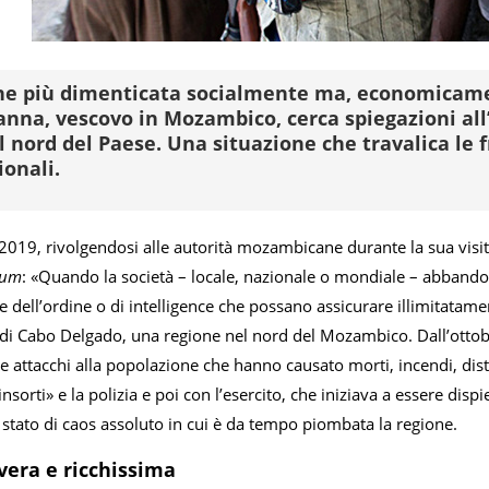
ne più dimenticata socialmente ma, economicament
anna, vescovo in Mozambico, cerca spiegazioni all
il nord del Paese. Una situazione che travalica le 
ionali.
2019, rivolgendosi alle autorità mozambicane durante la sua visit
ium
: «Quando la società – locale, nazionale o mondiale – abbando
rze dell’ordine o di intelligence che possano assicurare illimitatame
e di Cabo Delgado, una regione nel nord del Mozambico. Dall’ottob
attacchi alla popolazione che hanno causato morti, incendi, distr
«insorti» e la polizia e poi con l’esercito, che iniziava a essere disp
stato di caos assoluto in cui è da tempo piombata la regione.
vera e ricchissima