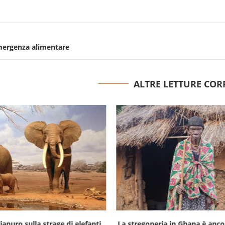
mergenza alimentare
ALTRE LETTURE COR
ianuro sulla strage di elefanti
La stregoneria in Ghana è ancor