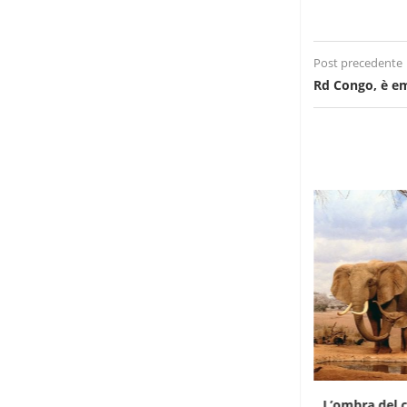
Post precedente
Rd Congo, è e
Il divario di prezzo riaccende il contrabbando
L’ombra del c