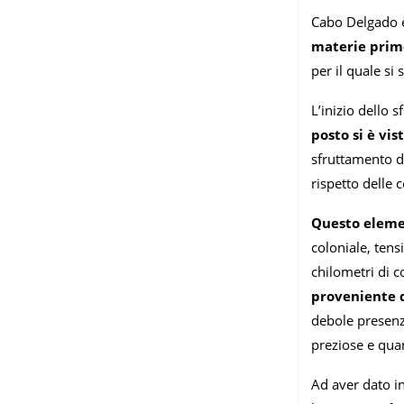
Cabo Delgado 
materie prim
per il quale si
L’inizio dello 
posto si è vi
sfruttamento de
rispetto delle c
Questo eleme
coloniale, tens
chilometri di co
proveniente d
debole presenza
preziose e quan
Ad aver dato in