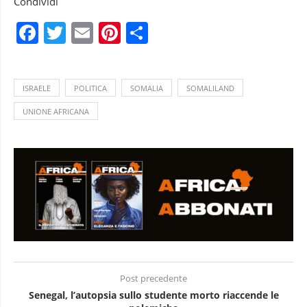
Condividi
Facebook
Twitter
Email
Pinterest
Condividi
ISRAELE
POLITICA
SOMALIA
SOMALILAND
UNIONE AFRICANA
Post precedente
Senegal, l’autopsia sullo studente morto riaccende le