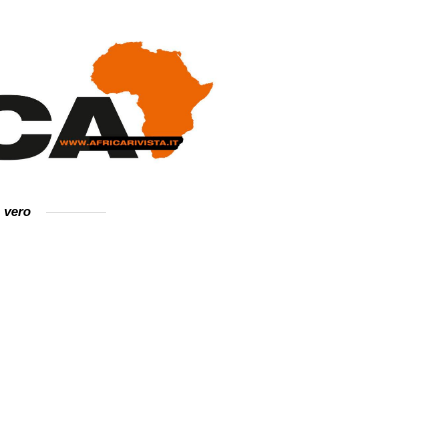
e vero