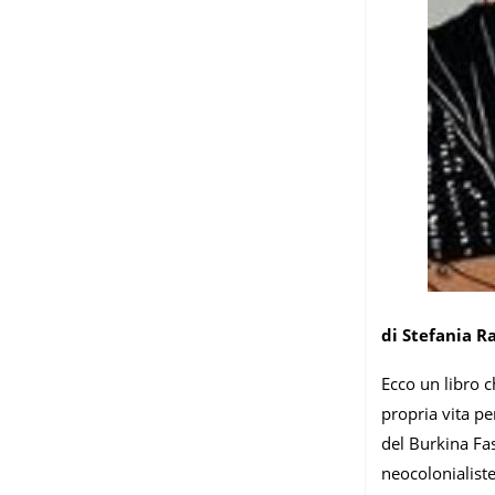
di Stefania R
Ecco un libro c
propria vita pe
del Burkina Fas
neocolonialist