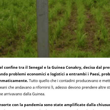
el confine tra il Senegal e la Guinea Conakry, decisa dal p
ando problemi economici e logistici a entrambi i Paesi, pr
mmaticamente.
Tutto quello che i contadini producevano e met
eani che andavano a rifornirsi lì, adesso devono prendere altre str
che arrivavano dalla Guinea.
 insorte con la pandemia sono state amplificate dalla chiusur