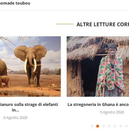
 nomade toubou
ALTRE LETTURE COR
ianuro sulla strage di elefanti
La stregoneria in Ghana è ancor
in...
5 Agosto 2026
6 Agosto 2026