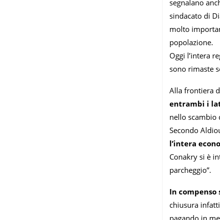
segnalano anch
sindacato di Di
molto importan
popolazione.
Oggi l’intera r
sono rimaste s
Alla frontiera 
entrambi i lat
nello scambio d
Secondo Aldiou
l’intera econ
Conakry si è in
parcheggio”.
In compenso s
chiusura infatt
pagando in medi