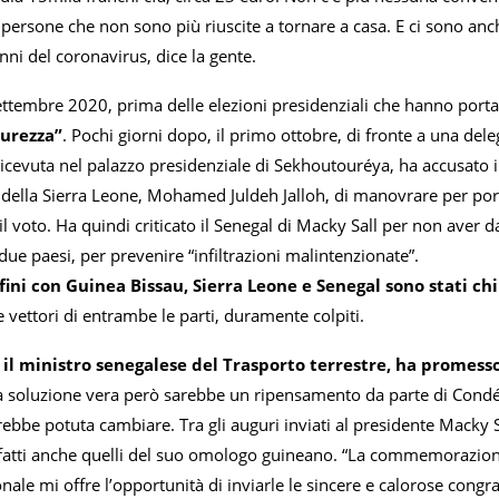
o persone che non sono più riuscite a tornare a casa. E ci sono anc
ni del coronavirus, dice la gente.
settembre 2020, prima delle elezioni presidenziali che hanno porta
curezza”
. Pochi giorni dopo, il primo ottobre, di fronte a una del
ricevuta nel palazzo presidenziale di Sekhoutouréya, ha accusato 
 della Sierra Leone, Mohamed Juldeh Jalloh, di manovrare per por
 il voto. Ha quindi criticato il Senegal di Macky Sall per non aver
o due paesi, per prevenire “infiltrazioni malintenzionate”.
nfini con Guinea Bissau, Sierra Leone e Senegal sono stati c
vettori di entrambe le parti, duramente colpiti.
il ministro senegalese del Trasporto terrestre, ha promesso
a soluzione vera però sarebbe un ripensamento da parte di Condé.
rebbe potuta cambiare. Tra gli auguri inviati al presidente Macky 
infatti anche quelli del suo omologo guineano. “La commemorazione
nale mi offre l’opportunità di inviarle le sincere e calorose cong