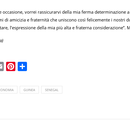
ce occasione, vorrei rassicurarvi della mia ferma determinazione a 
mi di amicizia e fraternità che uniscono così felicemente i nostri d
tare, l’espressione della mia più alta e fraterna considerazione”. 
a)
ebook
witter
Email
Pinterest
Condividi
CONOMIA
GUINEA
SENEGAL