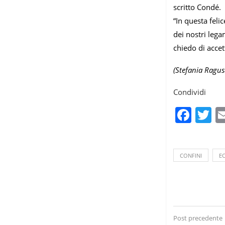
scritto Condé.
“In questa feli
dei nostri lega
chiedo di accet
(Stefania Ragus
Condividi
Fac
T
CONFINI
E
Post precedente