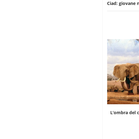
Ciad: giovane
Il divario di prezzo riaccende il contrabbando
L’ombra del c
di...
7 Agosto 2026