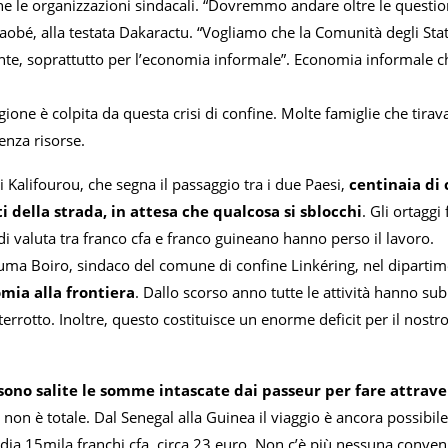
e le organizzazioni sindacali. “Dovremmo andare oltre le question
aobé, alla testata Dakaractu. “Vogliamo che la Comunità degli Stat
te, soprattutto per l’economia informale”. Economia informale ch
egione è colpita da questa crisi di confine. Molte famiglie che tir
enza risorse.
di Kalifourou, che segna il passaggio tra i due Paesi,
centinaia di
i della strada, in attesa che qualcosa si sblocchi
. Gli ortagg
i valuta tra franco cfa e franco guineano hanno perso il lavoro.
ma Boiro, sindaco del comune di confine Linkéring, nel dipartime
omia alla frontiera
. Dallo scorso anno tutte le attività hanno su
terrotto. Inoltre, questo costituisce un enorme deficit per il nost
ono salite le somme intascate dai passeur per fare attravers
i non è totale. Dal Senegal alla Guinea il viaggio è ancora possibile
a 15mila franchi cfa, circa 23 euro. Non c’è più nessuna convenie