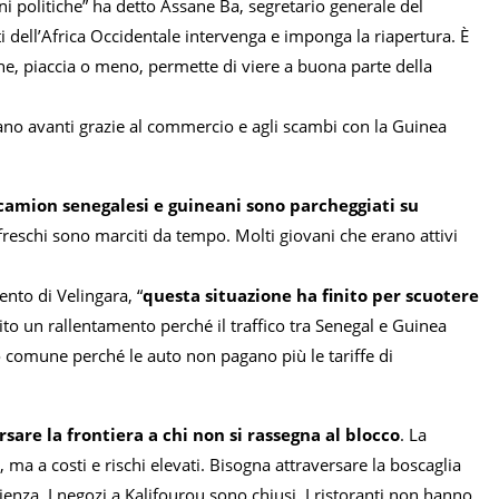
i politiche” ha detto Assane Ba, segretario generale del
i dell’Africa Occidentale intervenga e imponga la riapertura. È
e, piaccia o meno, permette di viere a buona parte della
avano avanti grazie al commercio e agli scambi con la Guinea
 camion senegalesi e guineani sono parcheggiati su
i freschi sono marciti da tempo. Molti giovani che erano attivi
nto di Velingara, “
questa situazione ha finito per scuotere
bito un rallentamento perché il traffico tra Senegal e Guinea
ro comune perché le auto non pagano più le tariffe di
are la frontiera a chi non si rassegna al blocco
. La
, ma a costi e rischi elevati. Bisogna attraversare la boscaglia
nza. I negozi a Kalifourou sono chiusi. I ristoranti non hanno