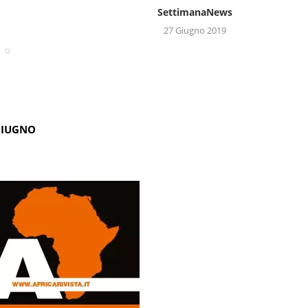
SettimanaNews
27 Giugno 2019
GIUGNO