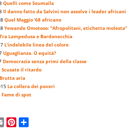
18
Quelli come Soumaila
18
Il danno fatto da Salvini non assolve i leader africani
18
Quel Maggio ’68 africano
18
Yewande Omotoso: “Afropolitani, etichetta molesta”
Tra Lampedusa e Bardonecchia
17
L’indelebile linea del colore
17
Uguaglianza. O equità?
17
Democrazia senza primi della classe
6
Scusate il ritardo
Brutta aria
2015
La collera dei poveri
5
Fame di spot
ebook
witter
Email
Pinterest
Condividi