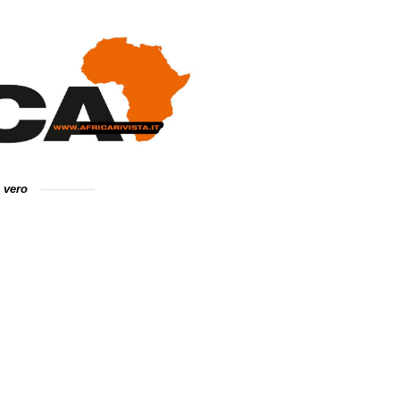
e vero