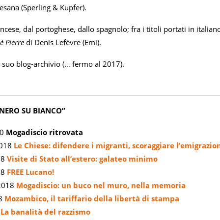
esana (Sperling & Kupfer).
ncese, dal portoghese, dallo spagnolo; fra i titoli portati in italian
bé Pierre
di Denis Lefèvre (Emi).
l suo blog-archivio (… fermo al 2017).
“NERO SU BIANCO”
20
Mogadiscio ritrovata
2018
Le Chiese: difendere i migranti, scoraggiare l’emigrazio
18
Visite di Stato all’estero: galateo minimo
18
FREE Lucano!
 2018
Mogadiscio: un buco nel muro, nella memoria
18
Mozambico, il tariffario della libertà di stampa
8
La banalità del razzismo