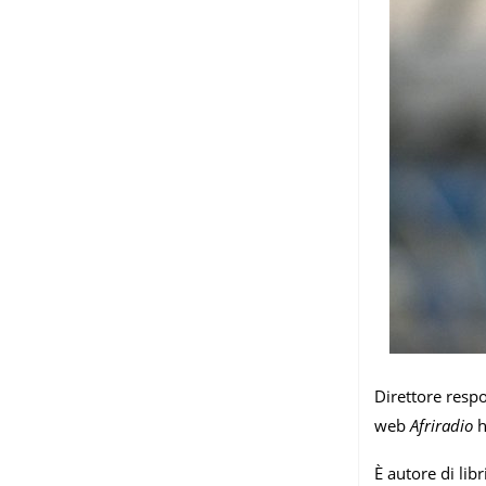
Direttore respo
web
Afriradio
h
È autore di libr