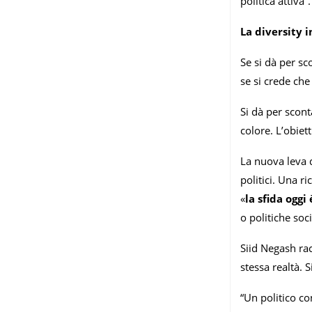
politica attiva
La diversity i
Se si dà per sc
se si crede che
Si dà per scont
colore. L’obiet
La nuova leva d
politici. Una r
«
la sfida oggi
o politiche so
Siid Negash ra
stessa realtà. 
“Un politico co