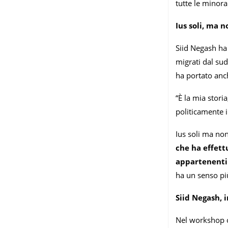
tutte le minora
Ius soli, ma n
Siid Negash ha 
migrati dal sud
ha portato anch
“È la mia stor
politicamente in
Ius soli ma non
che ha effett
appartenenti 
ha un senso più
Siid Negash, 
Nel workshop o