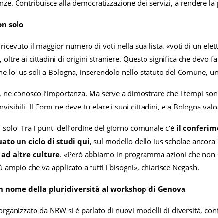
nze. Contribuisce alla democratizzazione dei servizi, a rendere la po
on solo
ricevuto il maggior numero di voti nella sua lista, «voti di un elett
, oltre ai cittadini di origini straniere. Questo significa che devo 
e lo ius soli a Bologna, inserendolo nello statuto del Comune, un 
ia, ne conosco l’importanza. Ma serve a dimostrare che i tempi so
visibili. Il Comune deve tutelare i suoi cittadini, e a Bologna valor
 solo. Tra i punti dell’ordine del giorno comunale c’è
il conferim
uato un ciclo di studi qui
, sul modello dello ius scholae ancora i
ad altre culture
. «Però abbiamo in programma azioni che non si
 ampio che va applicato a tutti i bisogni», chiarisce Negash.
in nome della pluridiversità al workshop di Genova
rganizzato da NRW si è parlato di nuovi modelli di diversità, con