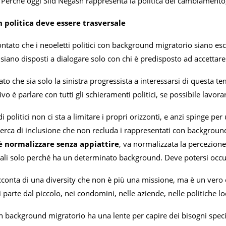
”. Perché oggi Siid Negash rappresenta la politica del cambiamento, l
n politica deve essere trasversale
ontato che i neoeletti politici con background migratorio siano escl
 siano disposti a dialogare solo con chi è predisposto ad accettare la
ato che sia solo la sinistra progressista a interessarsi di questa 
tivo è parlare con tutti gli schieramenti politici, se possibile lavor
i politici non ci sta a limitare i propri orizzonti, e anzi spinge per
icerca di inclusione che non recluda i rappresentati con backgrou
 è normalizzare senza appiattire
, va normalizzata la percezione
ciali solo perché ha un determinato background. Deve potersi occup
cconta di una diversity che non è più una missione, ma è un vero
Si parte dal piccolo, nei condomini, nelle aziende, nelle politiche l
n background migratorio ha una lente per capire dei bisogni specif