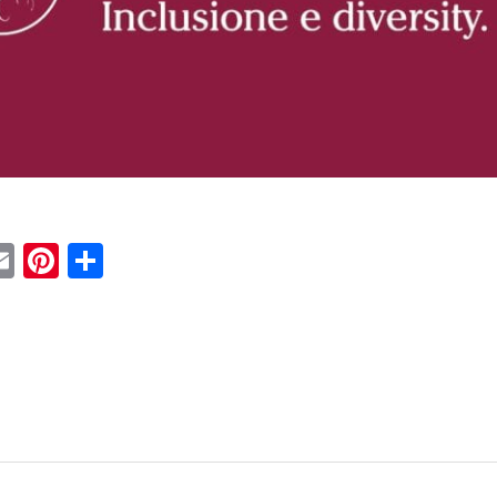
ebook
witter
Email
Pinterest
Condividi