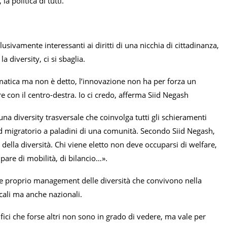
a politica di tutti.
usivamente interessanti ai diritti di una nicchia di cittadinanza,
 diversity, ci si sbaglia.
tematica ma non è detto, l’innovazione non ha per forza un
are con il centro-destra. Io ci credo, afferma Siid Negash
 una diversity trasversale che coinvolga tutti gli schieramenti
nd migratorio a paladini di una comunità. Secondo Siid Negash,
 della diversità. Chi viene eletto non deve occuparsi di welfare,
are di mobilità, di bilancio…».
 e proprio management delle diversità che convivono nella
ocali ma anche nazionali.
ici che forse altri non sono in grado di vedere, ma vale per