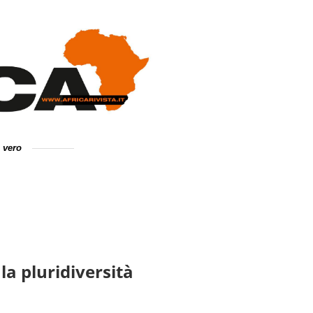
e vero
la pluridiversità