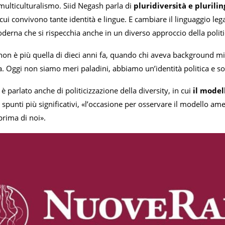
multiculturalismo. Siid Negash parla di
pluridiversità e plurili
 cui convivono tante identità e lingue. E cambiare il linguaggio 
erna che si rispecchia anche in un diverso approccio della politica
 non è più quella di dieci anni fa, quando chi aveva background m
 Oggi non siamo meri paladini, abbiamo un’identità politica e soc
è parlato anche di politicizzazione della diversity, in cui
il model
 spunti più significativi, «l’occasione per osservare il modello ame
prima di noi».