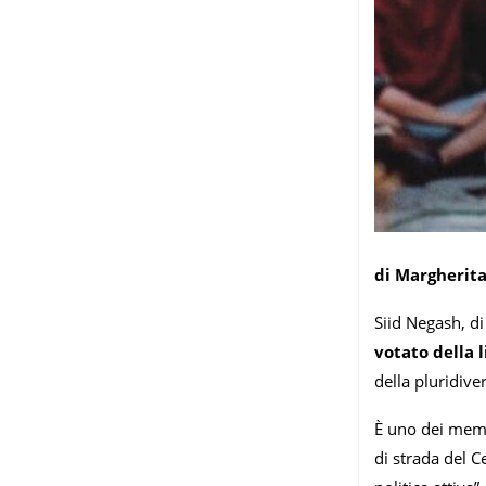
di Margherita
Siid Negash, di
votato della 
della pluridiver
È uno dei memb
di strada del C