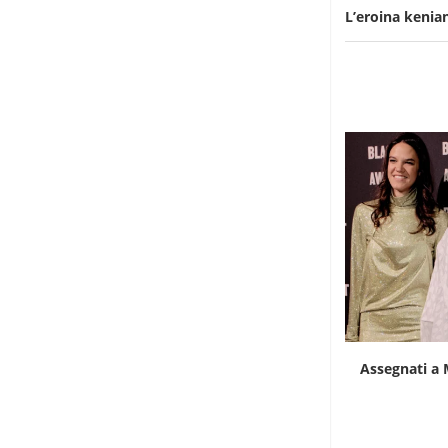
L’eroina kenia
Assegnati a Milano i Black Carpet Awards
Italiani in Ke
25 Febbraio 2023