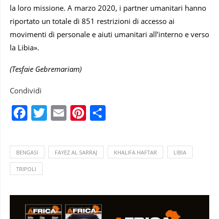
la loro missione. A marzo 2020, i partner umanitari hanno
riportato un totale di 851 restrizioni di accesso ai
movimenti di personale e aiuti umanitari all’interno e verso
la Libia».
(Tesfaie Gebremariam)
Condividi
Facebook
Twitter
Email
Pinterest
Condividi
BENGASI
FAYEZ AL SARRAJ
KHALIFA HAFTAR
LIBIA
TRIPOLI