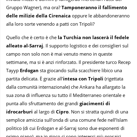
Gruppo Wagner), ma ora?
Tamponeranno il fallimento
delle milizie della Cirenaica
oppure le abbandoneranno
alla loro sorte venendo a patti con Tripoli?
Quello che è certo è che
la Turchia non lascerà il fedele
alleato al-Sarraj
. Il supporto logistico e dei consiglieri sul
campo non solo non è mai venuto meno in queste
settimane, ma si è anzi rinforzato. Il presidente turco Recep
Tayyp
Erdogan
sta giocando sulla scacchiere libico una
partita delicata. È grazie all’
intesa con Tripoli
(rigettata
dalla comunità internazionale) che Ankara ha allargato la
sua zona di influenza su tutto il Mediterraneo orientale e
punta allo sfruttamento dei grandi
giacimenti di
idrocarburi
al largo di
Cipro
. Non si stratta quindi di una
semplice amicizia sull’onda di una comune fede nell’Islam
politico (di cui Erdogan e al-Sarraj sono due esponenti di
primo piano), ma in gioco ci sono interessi più prosaici.