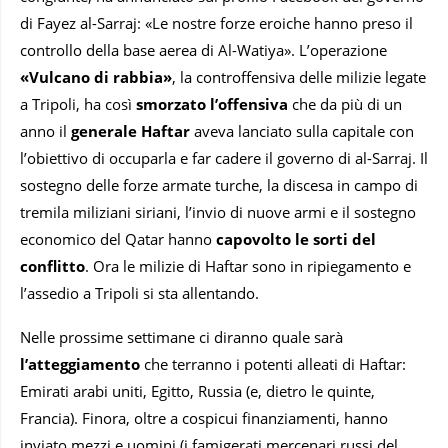
di Fayez al-Sarraj: «Le nostre forze eroiche hanno preso il
controllo della base aerea di Al-Watiya». L’operazione
«Vulcano di rabbia»
, la controffensiva delle milizie legate
a Tripoli, ha così
smorzato l’offensiva
che da più di un
anno il
generale Haftar
aveva lanciato sulla capitale con
l’obiettivo di occuparla e far cadere il governo di al-Sarraj. Il
sostegno delle forze armate turche, la discesa in campo di
tremila miliziani siriani, l’invio di nuove armi e il sostegno
economico del Qatar hanno
capovolto le sorti del
conflitto
. Ora le milizie di Haftar sono in ripiegamento e
l’assedio a Tripoli si sta allentando.
Nelle prossime settimane ci diranno quale sarà
l’atteggiamento
che terranno i potenti alleati di Haftar:
Emirati arabi uniti, Egitto, Russia (e, dietro le quinte,
Francia). Finora, oltre a cospicui finanziamenti, hanno
inviato mezzi e uomini (i famigerati mercenari russi del