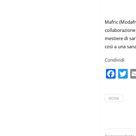
Mafric (Modafri
collaborazione 
mestiere di sar
così a una sana
Condividi
Fac
T
MODA