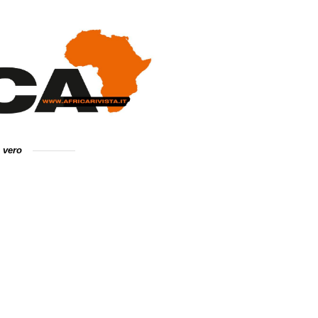
e vero