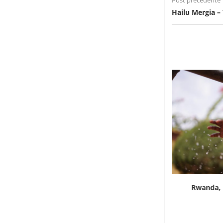
Post precedente
Hailu Mergia –
In Liberia i giovani stanno rivoluzionando la
Rwanda, i
mobilità
1 Agosto 2026