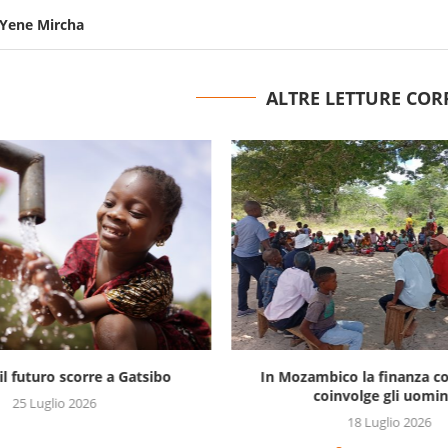
 Yene Mircha
ALTRE LETTURE COR
l futuro scorre a Gatsibo
In Mozambico la finanza c
coinvolge gli uomini
25 Luglio 2026
18 Luglio 2026