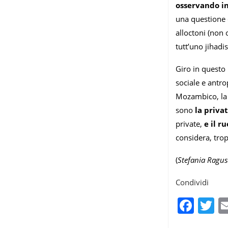
osservando i
una questione e
alloctoni (non
tutt’uno jihad
Giro in questo 
sociale e antro
Mozambico, la 
sono
la priva
private,
e il r
considera, tro
(
Stefania Ragus
Condividi
Fac
T