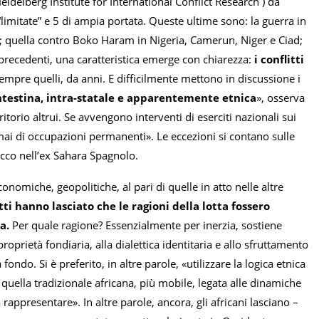
idelberg Institute for International Conflict Research ) dà
“limitate” e 5 di ampia portata. Queste ultime sono: la guerra in
l; quella contro Boko Haram in Nigeria, Camerun, Niger e Ciad;
precedenti, una caratteristica emerge con chiarezza:
i conflitti
pre quelli, da anni. E difficilmente mettono in discussione i
 intestina, intra-statale e apparentemente etnica
», osserva
rritorio altrui. Se avvengono interventi di eserciti nazionali sui
mai di occupazioni permanenti». Le eccezioni si contano sulle
occo nell’ex Sahara Spagnolo.
conomiche, geopolitiche, al pari di quelle in atto nelle altre
itti hanno lasciato che le ragioni della lotta fossero
a.
Per quale ragione? Essenzialmente per inerzia, sostiene
oprietà fondiaria, alla dialettica identitaria e allo sfruttamento
ondo. Si è preferito, in altre parole, «utilizzare la logica etnica
 quella tradizionale africana, più mobile, legata alle dinamiche
rappresentare». In altre parole, ancora, gli africani lasciano –