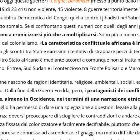
 oggi queste guerre? Il
Conflict Barometer
(messo a punto dallo He
19 di 23 crisi non violente, 45 violente, 8 guerre territorialmente 
pubblica Democratica del Congo; quella contro i jihadisti nel Sahe
tto somalo. Se si confrontano questi numeri con quelli degli anni 
no a cronicizzarsi più che a moltiplicarsi.
Sono più o meno sem
i dal colonialismo. «
La caratteristica conflittuale africana è
 gli scontri tra Stati e
ra
rissimi i tentativi di strappare pezzi di te
 altro Stato africano è mediante accordi e comunque non si tratta 
o: Eritrea, Sud Sudan e il contenzioso tra Fronte Polisario e Mar
ane nascono da ragioni identitarie, religiose, ambientali, sociali, e
o. Dalla fine della Guerra Fredda, però,
i protagonisti dei confl
, almeno in Occidente, nei termini di una narrazione etnic
glio ha permesso di dare una spiegazione a questioni legate alla pr
enza doversi preoccupare di sciogliere le contraddizioni e andare a f
za fissata dal colonizzatore e facilmente decifrabile, piuttosto che
i, porosa e connessa ad ascendenze e lignaggi ma molto difficile da 