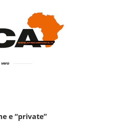
e vero
he e “private”