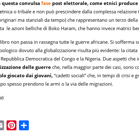
n questa convulsa
fase
post elettorale, come etnici produce
tnica o tribale e non può prescindere dalla complessa relazione tra a
 originari ma stanziali da tempo) che rappresentano un terzo de
ista le azioni belliche di Boko Haram, che hanno invece matrici b
libro non passa in rassegna tutte le guerre africane. Si sofferma s
pologico dovuto alla globalizzazione risulta più evidente: la citata
Repubblica Democratica del Congo e la Nigeria. Due aspetti che 
tizzazione delle guerre
che, nella maggior parte dei casi, sono c
uolo giocato dai giovani,
“cadetti sociali” che, in tempi di crisi e
ppo spesso prendono le armi o la via delle migrazioni.
a
)
ebook
witter
Email
Pinterest
Condividi