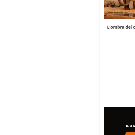
Il divario di prezzo riaccende il contrabbando
L’ombra del c
di...
7 Agosto 2026