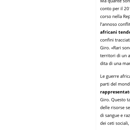
Ma quante sono
conto per il 20
corso nella Re
l’annoso confli
africani tendo
confini tracciat
Giro. «Rari sono
territori di un
dita di una man
Le guerre afric
parti del mond
rappresentate
Giro. Questo ta
delle risorse s
di sangue e raz
dei ceti social