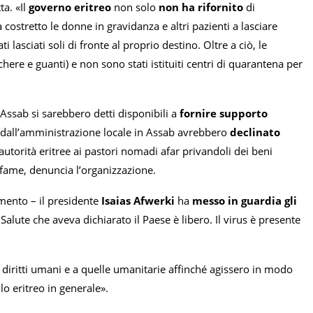
a. «Il
governo eritreo
non solo
non ha rifornito
di
 costretto le donne in gravidanza e altri pazienti a lasciare
i lasciati soli di fronte al proprio destino. Oltre a ciò, le
ere e guanti) e non sono stati istituiti centri di quarantena per
 Assab si sarebbero detti disponibili a
fornire supporto
dall’amministrazione locale in Assab avrebbero
declinato
autorità eritree ai pastori nomadi afar privandoli dei beni
a fame, denuncia l’organizzazione.
umento – il presidente
Isaias Afwerki
ha
messo in guardia gli
alute che aveva dichiarato il Paese è libero. Il virus è presente
r i diritti umani e a quelle umanitarie affinché agissero in modo
lo eritreo in generale».