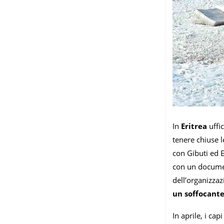
In
Eritrea
uffi
tenere chiuse l
con Gibuti ed E
con un documen
dell’organizzazi
un soffocante
In aprile, i ca