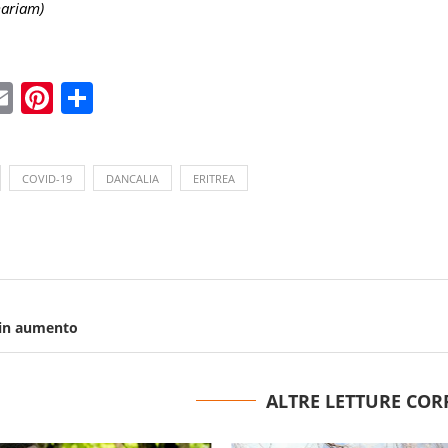
mariam)
ebook
witter
Email
Pinterest
Condividi
COVID-19
DANCALIA
ERITREA
i in aumento
ALTRE LETTURE COR