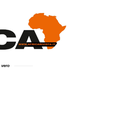
e vero