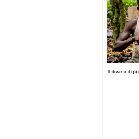
Infantino gioca la carta africana per salvare
Il divario di 
la...
7 Agosto 2026