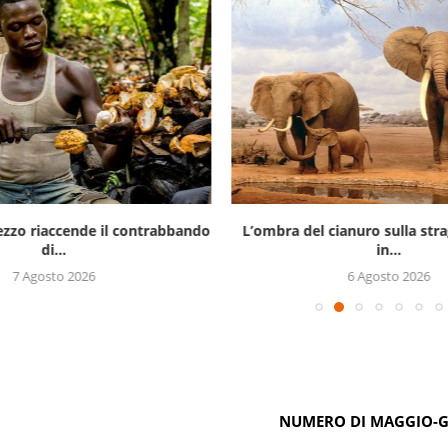
prezzo riaccende il contrabbando
L’ombra del cianuro sulla stra
di...
in...
7 Agosto 2026
6 Agosto 2026
NUMERO DI MAGGIO-