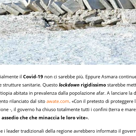
cialmente il
Covid-19
non ci sarebbe più. Eppure Asmara continuer
e strutture sanitarie. Questo
lockdown
rigidissimo
starebbe mette
tiopia abitata in prevalenza dalla popolazione afar. A lanciare la 
to rilanciato dal sito
awate.com
. «Con il pretesto di proteggere
one -, il governo ha chiuso totalmente tutti i confini (terra e mare)
 assedio che che minaccia le loro vite
».
pi e i leader tradizionali della regione avrebbero informato il gove