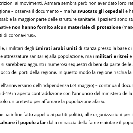
strizioni ai movimenti. Asmara sembra però non aver dato loro rett
gione – osserva il documento – ma ha
svuotato gli ospedali
e ha
sab e la maggior parte delle strutture sanitarie. I pazienti sono stat
native
non hanno fornito alcun materiale di protezione
(masch
ti di coronavirus».
le, i militari degli
Emirati arabi uniti
di stanza presso la base di
 e attrezzature sanitarie) alla popolazione, ma i
militari eritrei
e 
ò si sarebbero aggiunti i numerosi sequestri di beni da parte delle 
blocco dei porti della regione. In questo modo la regione rischia l
dell’anniversario dell’indipendenza (24 maggio) – continua il doc
d-19 in aperta contraddizione con l’annuncio del ministero della S
 solo un pretesto per affamare la popolazione afar?».
e ha infine fatto appello ai partiti politici, alle organizzazioni pe
salvare il popolo afar
dalla minaccia della fame e aiutare il popo