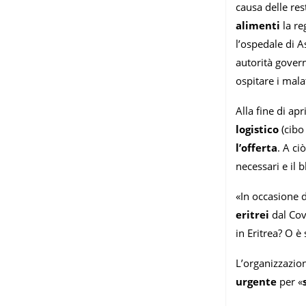
causa delle re
alimenti
la re
l’ospedale di As
autorità gover
ospitare i mala
Alla fine di apri
logistico
(cibo
l’offerta
. A ci
necessari e il 
«In occasione 
eritrei
dal Covi
in Eritrea? O è
L’organizzazion
urgente
per «