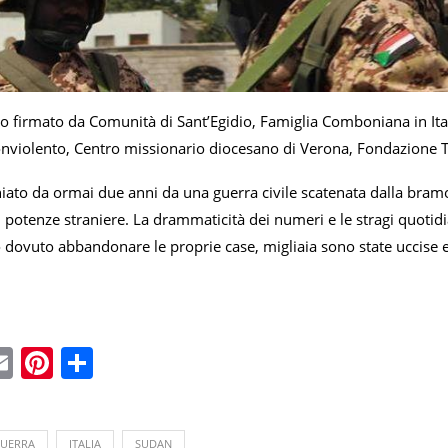
to firmato da Comunità di Sant’Egidio, Famiglia Comboniana in Ita
iolento, Centro missionario diocesano di Verona, Fondazione To
niato da ormai due anni da una guerra civile scatenata dalla bramo
i potenze straniere. La drammaticità dei numeri e le stragi quotidi
dovuto abbandonare le proprie case, migliaia sono state uccise e 
ebook
witter
Email
Pinterest
Condividi
UERRA
ITALIA
SUDAN