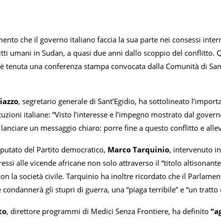
ento che il governo italiano faccia la sua parte nei consessi inter
ritti umani in Sudan, a quasi due anni dallo scoppio del conflitto.
si è tenuta una conferenza stampa convocata dalla Comunità di San
iazzo
, segretario generale di Sant’Egidio, ha sottolineato l’importa
ituzioni italiane: “Visto l’interesse e l’impegno mostrato dal govern
anciare un messaggio chiaro: porre fine a questo conflitto e allev
putato del Partito democratico,
Marco Tarquinio
, intervenuto i
eressi alle vicende africane non solo attraverso il “titolo altisona
n la società civile. Tarquinio ha inoltre ricordato che il Parlam
se condannerà gli stupri di guerra, una “piaga terribile” e “un tratto
to
, direttore programmi di Medici Senza Frontiere, ha definito
“ag