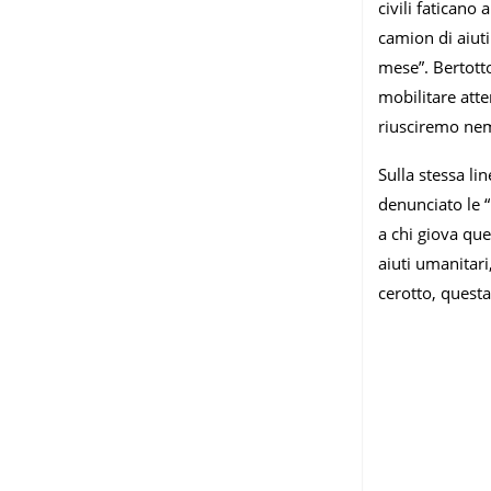
civili faticano
camion di aiuti
mese”. Bertotto
mobilitare atte
riusciremo nem
Sulla stessa l
denunciato le “
a chi giova que
aiuti umanitar
cerotto, questa