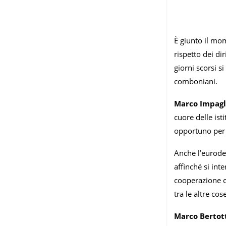
È giunto il mom
rispetto dei di
giorni scorsi 
comboniani.
Marco Impagl
cuore delle ist
opportuno per l
Anche l’eurode
affinché si int
cooperazione co
tra le altre co
Marco Bertot