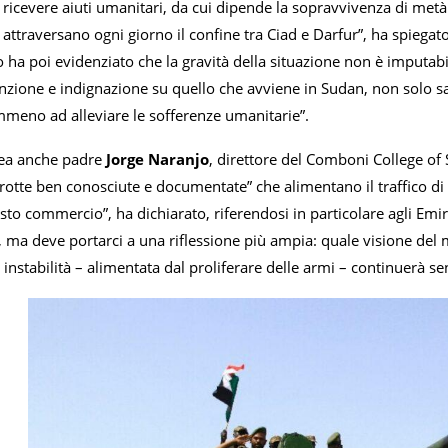
 a ricevere aiuti umanitari, da cui dipende la sopravvivenza di met
 attraversano ogni giorno il confine tra Ciad e Darfur”, ha spieg
 ha poi evidenziato che la gravità della situazione non è imputabil
nzione e indignazione su quello che avviene in Sudan, non solo sa
meno ad alleviare le sofferenze umanitarie”.
inea anche padre
Jorge Naranjo
, direttore del Comboni College of
rotte ben conosciute e documentate” che alimentano il traffico di
sto commercio”, ha dichiarato, riferendosi in particolare agli Emirat
i, ma deve portarci a una riflessione più ampia: quale visione de
 instabilità – alimentata dal proliferare delle armi – continuerà se