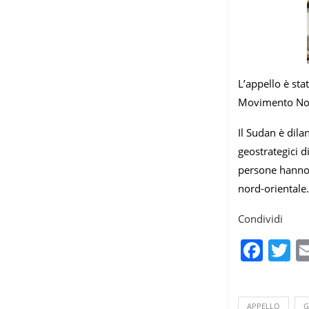
L’appello è sta
Movimento Nonv
Il Sudan è dila
geostrategici d
persone hanno 
nord-orientale.
Condividi
Fac
T
APPELLO
G