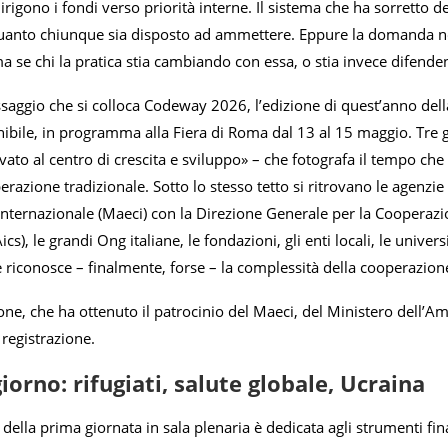
irigono i fondi verso priorità interne. Il sistema che ha sorretto 
 quanto chiunque sia disposto ad ammettere. Eppure la domanda no
 se chi la pratica stia cambiando con essa, o stia invece difende
saggio che si colloca Codeway 2026, l’edizione di quest’anno della
nibile, in programma alla Fiera di Roma dal 13 al 15 maggio. Tre 
rivato al centro di crescita e sviluppo» – che fotografa il tempo 
erazione tradizionale. Sotto lo stesso tetto si ritrovano le agenzie d
ternazionale (Maeci) con la Direzione Generale per la Cooperazion
ics), le grandi Ong italiane, le fondazioni, gli enti locali, le univer
 riconosce – finalmente, forse – la complessità della cooperazi
ne, che ha ottenuto il patrocinio del Maeci, del Ministero dell’Amb
 registrazione.
giorno: rifugiati, salute globale, Ucraina
 della prima giornata in sala plenaria è dedicata agli strumenti fina