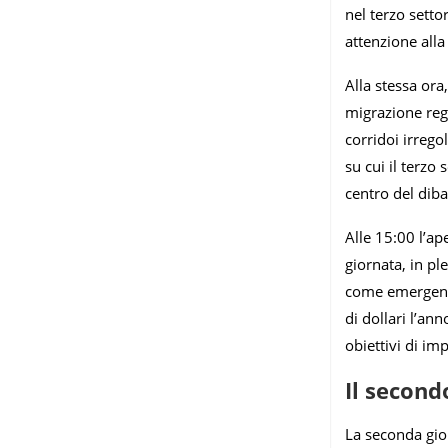
nel terzo setto
attenzione alla
Alla stessa ora
migrazione rego
corridoi irrego
su cui il terzo
centro del dibat
Alle 15:00 l’ap
giornata, in pl
come emergenze 
di dollari l’an
obiettivi di im
Il second
La seconda gior