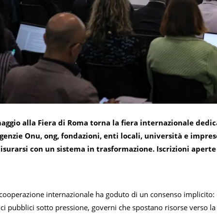
aggio alla Fiera di Roma torna la fiera internazionale dedic
agenzie Onu, ong, fondazioni, enti locali, università e imp
surarsi con un sistema in trasformazione. Iscrizioni aperte
 cooperazione internazionale ha goduto di un consenso implicito: 
nci pubblici sotto pressione, governi che spostano risorse verso la