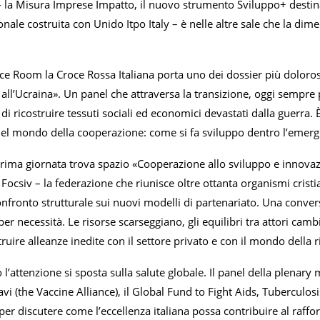
la Misura Imprese Impatto, il nuovo strumento Sviluppo+ destinato
nale costruita con Unido Itpo Italy – è nelle altre sale che la di
e Room la Croce Rossa Italiana porta uno dei dossier più dolorosi de
all’Ucraina». Un panel che attraversa la transizione, oggi sempre
di ricostruire tessuti sociali ed economici devastati dalla guerra. 
el mondo della cooperazione: come si fa sviluppo dentro l’emergen
rima giornata trova spazio «Cooperazione allo sviluppo e innovaz
Focsiv – la federazione che riunisce oltre ottanta organismi crist
ronto strutturale sui nuovi modelli di partenariato. Una conversa
per necessità. Le risorse scarseggiano, gli equilibri tra attori ca
truire alleanze inedite con il settore privato e con il mondo della 
’attenzione si sposta sulla salute globale. Il panel della plenary met
avi (the Vaccine Alliance), il Global Fund to Fight Aids, Tuberculo
per discutere come l’eccellenza italiana possa contribuire al raffo