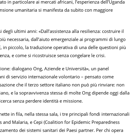
 in particolare ai mercati africani, l’esperienza dell’Uganda
mensione umanitaria si manifesta da subito con maggiore
gli ultimi anni: «Dall’assistenza alla resilienza: costruire il
 più necessaria, dall’aiuto emergenziale ai programmi di lungo
È, in piccolo, la traduzione operativa di una delle questioni più
za, e come si ricostruisce senza congelare le crisi.
ione: dialogano Ong, Aziende e Università», un panel
iani di servizio internazionale volontario – pensato come
zione che il terzo settore italiano non può più rinviare: non
mbiano, e la sopravvivenza stessa di molte Ong dipende oggi dalla
ricerca senza perdere identità e missione.
te in fila, nella stessa sala, i tre principali fondi internazionali
sis and Malaria, e Cepi (Coalition for Epidemic Preparedness
rzamento dei sistemi sanitari dei Paesi partner. Per chi opera