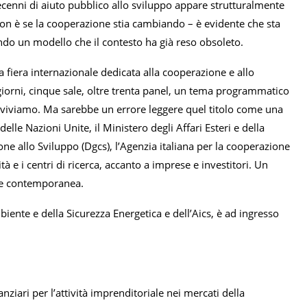
decenni di aiuto pubblico allo sviluppo appare strutturalmente
n è se la cooperazione stia cambiando – è evidente che sta
ndo un modello che il contesto ha già reso obsoleto.
 fiera internazionale dedicata alla cooperazione e allo
giorni, cinque sale, oltre trenta panel, un tema programmatico
che viviamo. Ma sarebbe un errore leggere quel titolo come una
elle Nazioni Unite, il Ministero degli Affari Esteri e della
e allo Sviluppo (Dgcs), l’Agenzia italiana per la cooperazione
sità e i centri di ricerca, accanto a imprese e investitori. Un
one contemporanea.
iente e della Sicurezza Energetica e dell’Aics, è ad ingresso
nziari per l’attività imprenditoriale nei mercati della