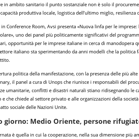
re in ambito sanitario il punto sostanziale non è solo il procureme
 capacità produttiva locale, logistica dell’ultimo miglio, resilienz
, in Conference Room, Avsi presenta «Nuova linfa per le imprese: l
lare», uno dei panel più politicamente significativi del programma
lari, opportunità per le imprese italiane in cerca di manodopera qua
 settore italiano sta sperimentando da anni modelli che la politica 
tito.
ertura politica della manifestazione, con la presenza delle più alte
enary, il panel a cura di Unops che riunisce i responsabili del p
umanitarie, conflitti e disastri naturali stiano ridisegnando le c
no e che chiede al settore privato e alle organizzazioni della societ
patto sociale delle Nazioni Unite.
o giorno: Medio Oriente, persone rifugia
nata è quella in cui la cooperazione, nella sua dimensione più ampi