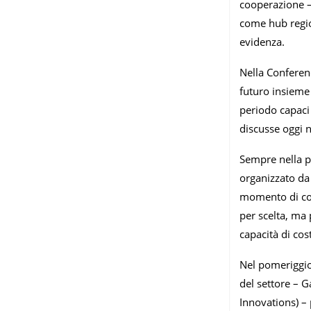
cooperazione – 
come hub regio
evidenza.
Nella Conferenc
futuro insieme 
periodo capaci 
discusse oggi n
Sempre nella p
organizzato da 
momento di conf
per scelta, ma 
capacità di cos
Nel pomeriggio l
del settore – G
Innovations) – 