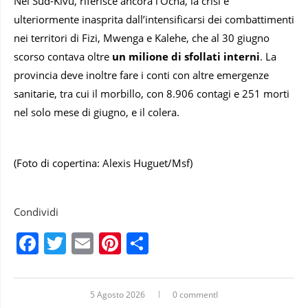
Nel Sud-Kivu, riferisce ancora l’Ocha, la crisi è
ulteriormente inasprita dall’intensificarsi dei combattimenti
nei territori di Fizi, Mwenga e Kalehe, che al 30 giugno
scorso contava oltre
un milione di sfollati interni
. La
provincia deve inoltre fare i conti con altre emergenze
sanitarie, tra cui il morbillo, con 8.906 contagi e 251 morti
nel solo mese di giugno, e il colera.
(Foto di copertina: Alexis Huguet/Msf)
Condividi
Facebook
Twitter
Email
Pinterest
Condividi
5 Agosto 2026
0 commentI