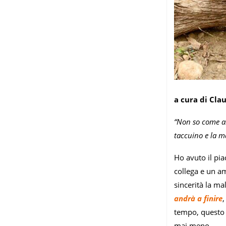
a cura di Cla
“Non so come an
taccuino e la m
Ho avuto il pia
collega e un a
sincerità la ma
andrà a finire
,
tempo, questo c
mai meno.