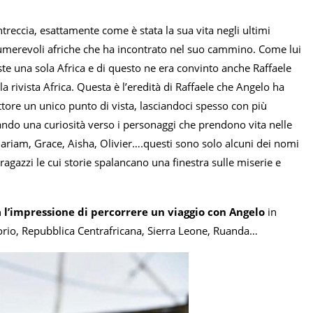
intreccia, esattamente come è stata la sua vita negli ultimi
nnumerevoli afriche che ha incontrato nel suo cammino. Come lui
iste una sola Africa e di questo ne era convinto anche Raffaele
a rivista Africa. Questa è l’eredità di Raffaele che Angelo ha
ttore un unico punto di vista, lasciandoci spesso con più
ndo una curiosità verso i personaggi che prendono vita nelle
Mariam, Grace, Aisha, Olivier….questi sono solo alcuni dei nomi
agazzi le cui storie spalancano una finestra sulle miserie e
 l’impressione di percorrere un viaggio con Angelo
in
orio, Repubblica Centrafricana, Sierra Leone, Ruanda…