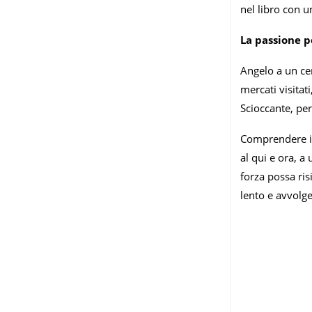
nel libro con u
La passione pe
Angelo a un cer
mercati visitat
Scioccante, per
Comprendere il 
al qui e ora, a
forza possa ris
lento e avvolg