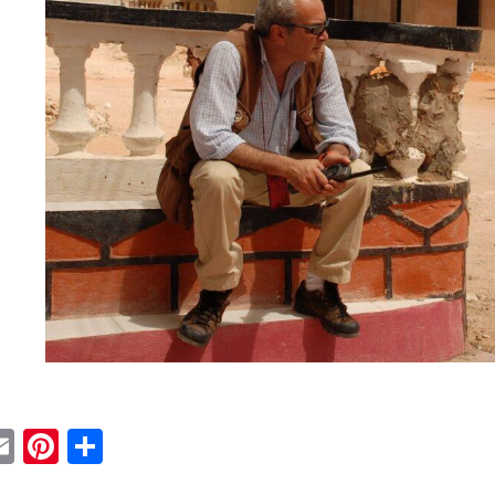
ebook
witter
Email
Pinterest
Condividi