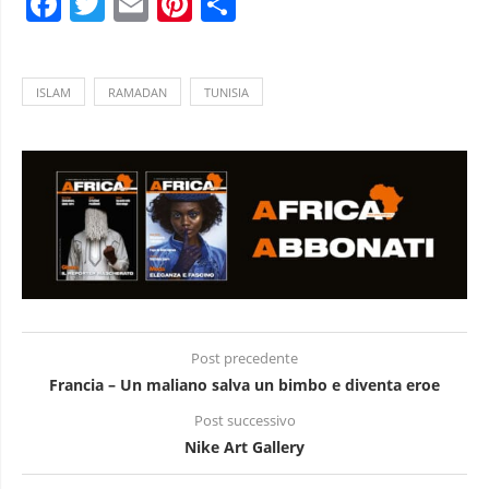
Facebook
Twitter
Email
Pinterest
Condividi
ISLAM
RAMADAN
TUNISIA
Post precedente
Francia – Un maliano salva un bimbo e diventa eroe
Post successivo
Nike Art Gallery