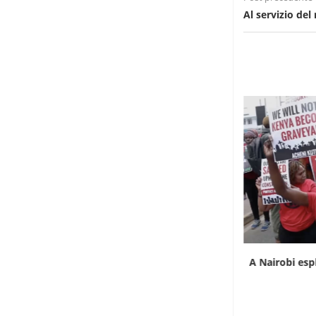
Al servizio del 
L’Uganda ha approvato l’invio di truppe a
A Nairobi esp
Gaza
7 Agosto 2026