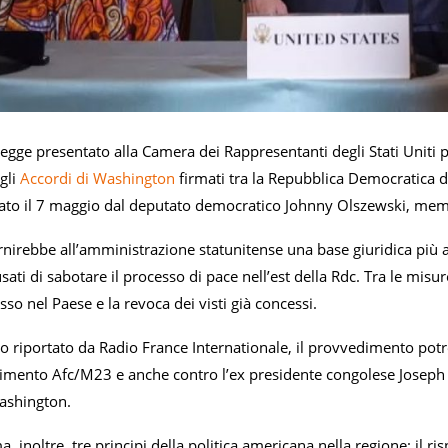
legge presentato alla Camera dei Rappresentanti degli Stati Uniti
 gli
Accordi di Washington
firmati tra la Repubblica Democratica d
tato il 7 maggio dal deputato democratico Johnny Olszewski, mem
rnirebbe all’amministrazione statunitense una base giuridica più
sati di sabotare il processo di pace nell’est della Rdc. Tra le misur
esso nel Paese e la revoca dei visti già concessi.
riportato da Radio France Internationale, il provvedimento potreb
vimento Afc/M23 e anche contro l’ex presidente congolese Joseph Ka
ashington.
ma, inoltre, tre principi della politica americana nella regione: il ri