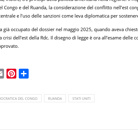
 Congo e del Ruanda, la considerazione del conflitto nell’est cong
 centrale e l’uso delle sanzioni come leva diplomatica per sostenere
ra già occupato del dossier nel maggio 2025, quando aveva chiest
 crisi dell’est della Rdc. Il disegno di legge è ora all’esame delle
pprovato.
ebook
witter
Email
Pinterest
Condividi
MOCRATICA DEL CONGO
RUANDA
STATI UNITI