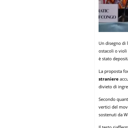
Un disegno di 
ostacoli o violi
è stato deposi
La proposta fo
straniere
accu
divieto di ingr
Secondo quanto 
vertici del mo
sostenuti da W
Il testo riaffer