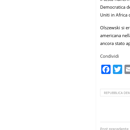
Democratica del
Uniti in Africa
Olszewski si e
americana nella
ancora stato a
Condividi
Fac
T
REPUBBLICA DE
Post precedente