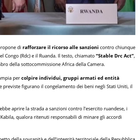
 propone di
rafforzare il ricorso alle sanzioni
contro chiunque
el Congo (Rdc) e il Ruanda. Il testo, chiamato
“Stable Drc Act”
,
bro della sottocommissione Africa della Camera.
 ampia per
colpire individui, gruppi armati ed entità
e previste figurano il congelamento dei beni negli Stati Uniti, il
be aprire la strada a sanzioni contro l’esercito ruandese, i
bila, qualora ritenuti responsabili di minare gli accordi
spetto della sovranità e dell’integrità territoriale della Repubblica