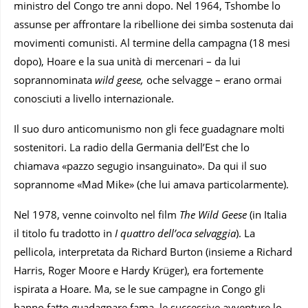
ministro del Congo tre anni dopo. Nel 1964, Tshombe lo
assunse per affrontare la ribellione dei simba sostenuta dai
movimenti comunisti. Al termine della campagna (18 mesi
dopo), Hoare e la sua unità di mercenari – da lui
soprannominata
wild geese,
oche selvagge – erano ormai
conosciuti a livello internazionale.
Il suo duro anticomunismo non gli fece guadagnare molti
sostenitori. La radio della Germania dell’Est che lo
chiamava «pazzo segugio insanguinato». Da qui il suo
soprannome «Mad Mike» (che lui amava particolarmente).
Nel 1978, venne coinvolto nel film
The Wild Geese
(in Italia
il titolo fu tradotto in
I quattro dell’oca selvaggia
). La
pellicola, interpretata da Richard Burton (insieme a Richard
Harris, Roger Moore e Hardy Krüger), era fortemente
ispirata a Hoare. Ma, se le sue campagne in Congo gli
hanno fatto guadagnare fama, le successive avventure lo