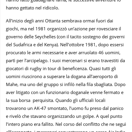
hanno gettato nel ridicolo.
All’inizio degli anni Ottanta sembrava ormai fuori dai
giochi, ma nel 1981 organizzò un’azione per rovesciare il
governo delle Seychelles (con il tacito sostegno dei governi
del Sudafrica e del Kenya). Nell’ottobre 1981, dopo essersi
procurato le armi necessarie e aver arruolato 46 uomini,
partì per l’arcipelago. I suoi mercenari si erano travestiti da
giocatori di rugby in tour di beneficenza. Quasi tutti gli
uomini riuscirono a superare la dogana all’aeroporto di
Mahe, ma uno del gruppo si infilò nella fila sbagliata. Dopo
aver litigato con un funzionario doganale venne fermato e
la sua borsa perquisita. Quando gli ufficiali locali
trovarono un AK-47 smontato, l’uomo fu preso dal panico
e rivelò che stavano organizzando un golpe. A quel punto
l’intero piano era fallito. Nel corso del conflitto che ne seguì
all’aeroporto, i mercenari sequestrarono un aereo Air India