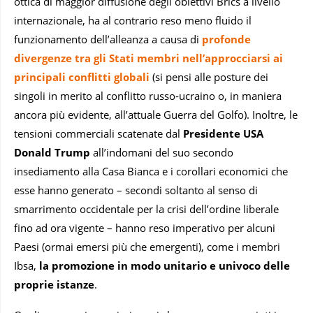
ottica di maggior diffusione degli obiettivi Brics a livello
internazionale, ha al contrario reso meno fluido il
funzionamento dell’alleanza a causa di
profonde
divergenze tra gli Stati membri nell’approcciarsi ai
principali conflitti globali
(si pensi alle posture dei
singoli in merito al conflitto russo-ucraino o, in maniera
ancora più evidente, all’attuale Guerra del Golfo). Inoltre, le
tensioni commerciali scatenate dal
Presidente USA
Donald Trump
all’indomani del suo secondo
insediamento alla Casa Bianca e i corollari economici che
esse hanno generato – secondi soltanto al senso di
smarrimento occidentale per la crisi dell’ordine liberale
fino ad ora vigente – hanno reso imperativo per alcuni
Paesi (ormai emersi più che emergenti), come i membri
Ibsa,
la promozione in modo unitario e univoco delle
proprie istanze
.