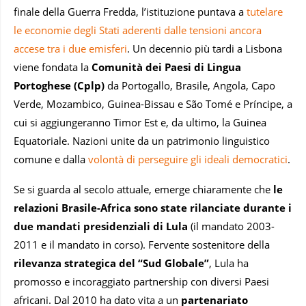
finale della Guerra Fredda, l’istituzione puntava a
tutelare
le economie degli Stati aderenti dalle tensioni ancora
accese tra i due emisferi
. Un decennio più tardi a Lisbona
viene fondata la
Comunità dei Paesi di Lingua
Portoghese (Cplp)
da Portogallo, Brasile, Angola, Capo
Verde, Mozambico, Guinea-Bissau e São Tomé e Príncipe, a
cui si aggiungeranno Timor Est e, da ultimo, la Guinea
Equatoriale. Nazioni unite da un patrimonio linguistico
comune e dalla
volontà di perseguire gli ideali democratici
.
Se si guarda al secolo attuale, emerge chiaramente che
le
relazioni Brasile-Africa sono state rilanciate
durante i
due mandati presidenziali di Lula
(il mandato 2003-
2011 e il mandato in corso). Fervente sostenitore della
rilevanza strategica del “Sud Globale”
, Lula ha
promosso e incoraggiato partnership con diversi Paesi
africani. Dal 2010 ha dato vita a un
partenariato