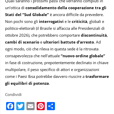
Quali saranno i prossimi passi che verranno compiuti in
un’ottica di
consolidamento della cooperazione tra gli
Stati del “Sud Globale”
è ancora difficile da prevedere.
Non pochi sono gli
interrogativi
e le
criticità
, globali e
politico-elettorali (il Brasile si affaccia alle Presidenziali di
ottobre 2026), che potrebbero comportare
discontinuità
,
cambi di scenario
e
ulteriori battute d’arresto
. Ad
ogni modo, ciò che rileva in questa sede è la ritrovata
consapevolezza che nell’attuale
“nuovo ordine globale”
in fase di costruzione, prepotentemente declinato in chiave
multipolare, il peso specifico di attori e organizzazioni
come i Paesi Ibsa potrebbe davvero riuscire a
trasformare
gli equilibri di potenza
.
Condividi
Facebook
Twitter
Email
Pinterest
Condividi