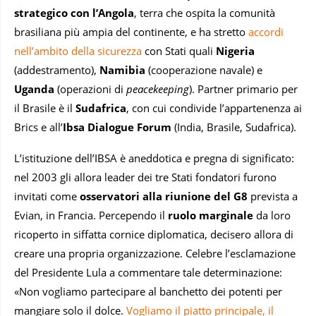
strategico con l’Angola
, terra che ospita la comunità
brasiliana più ampia del continente, e ha stretto
accordi
nell’ambito della sicurezza
con Stati quali
Nigeria
(addestramento),
Namibia
(cooperazione navale) e
Uganda
(operazioni di
peacekeeping
). Partner primario per
il Brasile è il
Sudafrica
, con cui condivide l’appartenenza ai
Brics e all’
Ibsa Dialogue Forum
(India, Brasile, Sudafrica).
L’istituzione dell’IBSA è aneddotica e pregna di significato:
nel 2003 gli allora leader dei tre Stati fondatori furono
invitati come
osservatori alla riunione del G8
prevista a
Evian, in Francia. Percependo il
ruolo marginale
da loro
ricoperto in siffatta cornice diplomatica, decisero allora di
creare una propria organizzazione. Celebre l’esclamazione
del Presidente Lula a commentare tale determinazione:
«Non vogliamo partecipare al banchetto dei potenti per
mangiare solo il dolce.
Vogliamo il piatto principale, il