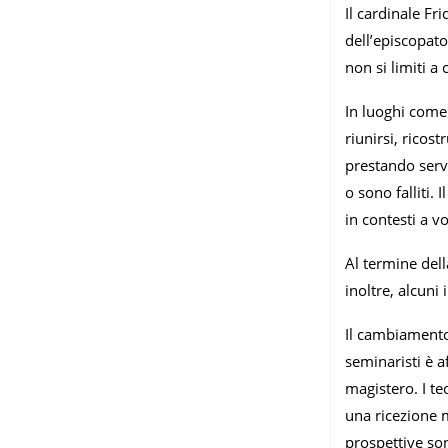
Il cardinale F
dell’episcopa
non si limiti a
In luoghi come
riunirsi, ricos
prestando servi
o sono falliti.
in contesti a vol
Al termine del
inoltre, alcuni 
Il cambiamento 
seminaristi è a
magistero. I te
una ricezione 
prospettive son