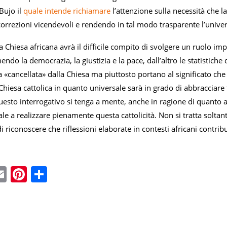
Bujo il
quale intende
richiamare
l’attenzione sulla necessità che l
correzioni vicendevoli e rendendo in tal modo trasparente l’univers
la Chiesa africana avrà il difficile compito di svolgere un ruolo i
nendo la democrazia, la giustizia e la pace, dall’altro le statistic
 «cancellata» dalla Chiesa ma piuttosto portano al significato ch
hiesa cattolica in quanto universale sarà in grado di abbracciare 
uesto interrogativo si tenga a mente, anche in ragione di quanto 
le a realizzare pienamente questa cattolicità. Non si tratta solta
i riconoscere che riflessioni elaborate in contesti africani contribu
ebook
witter
Email
Pinterest
Condividi