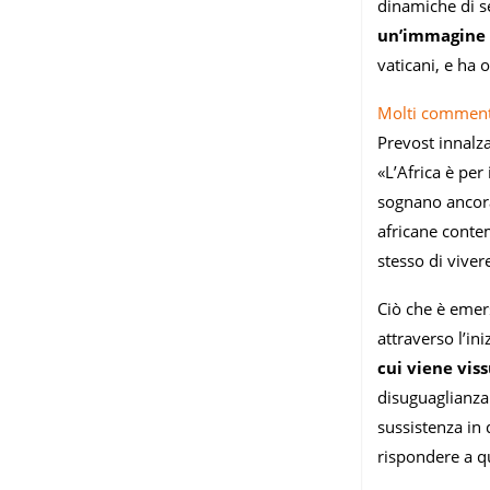
dinamiche di s
un’immagine c
vaticani, e ha 
Molti commenta
Prevost innalza
«L’Africa è per
sognano ancora,
africane conte
stesso di vivere
Ciò che è emers
attraverso l’ini
cui viene vis
disuguaglianza 
sussistenza in d
rispondere a qu