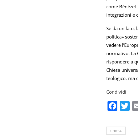
come Bénézet 
integrazioni e 
Se da un lato, 
politica» soste
vedere l’Europa
normativo. La C
rispondere a q
Chiesa universa
teologico, ma d
Condividi
Fac
T
CHIESA