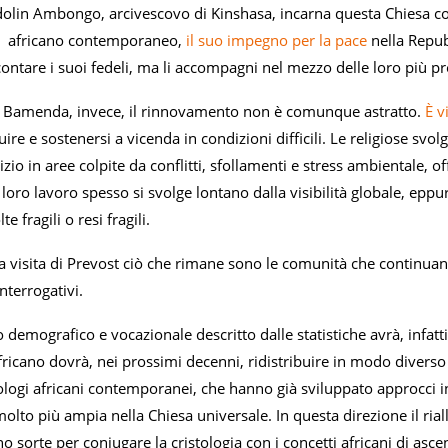
ridolin Ambongo, arcivescovo di Kinshasa, incarna questa Chiesa 
to africano contemporaneo,
il suo impegno per la pace
nella Repub
 contare i suoi fedeli, ma li accompagni nel mezzo delle loro più p
 Bamenda, invece, il rinnovamento non è comunque astratto.
È v
truire e sostenersi a vicenda in condizioni difficili. Le religiose s
zio in aree colpite da conflitti, sfollamenti e stress ambientale, of
 Il loro lavoro spesso si svolge lontano dalla visibilità globale, ep
te fragili o resi fragili.
la visita di Prevost ciò che rimane sono le comunità che continua
interrogativi.
demografico e vocazionale descritto dalle statistiche avrà, infatt
fricano dovrà, nei prossimi decenni, ridistribuire in modo diverso l
ologi africani contemporanei, che hanno già sviluppato approcci incu
molto più ampia nella Chiesa universale. In questa direzione il ri
o sorte per coniugare la cristologia con i concetti africani di asce