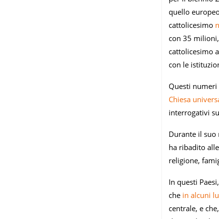
quello europeo,
cattolicesimo
n
con 35 milioni,
cattolicesimo a
con le istituzio
Questi numeri 
Chiesa univers
interrogativi s
Durante il suo
ha ribadito all
religione, fami
In questi Paes
che
in alcuni
l
centrale, e che,