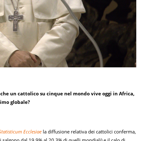
 che un cattolico su cinque nel mondo vive oggi in Africa,
simo globale?
Statisticum Ecclesiae
la diffusione relativa dei cattolici conferma,
ci salgono dal 19,9% al 20,3% di quelli mondiali) e il calo di