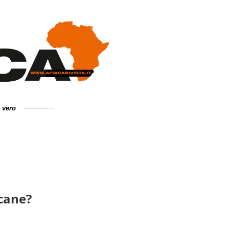
e vero
icane?