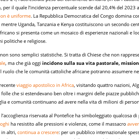
 per il quale l’incidenza percentuale scende dal 20,4% del 2023 al
on è uniforme
. La Repubblica Democratica del Congo domina con qu
 mentre Uganda, Tanzania e Kenya costituiscono un secondo centro d
fricano si presenta come un mosaico di esperienze nazionali e local
ni politiche e religiose.
non sono semplici statistiche. Si tratta di Chiese che non rappre
ale
, ma che già oggi
incidono sulla sua vita pastorale, mission
ul ruolo che le comunità cattoliche africane potranno assumere nei 
 recente
viaggio apostolico in Africa
, visitando quattro nazioni, A
e folle che si estendevano ben oltre i margini delle piazze pubblich
glia e comunità continuano ad avere nella vita di milioni di perso
i, l’accoglienza riservata al Pontefice ha simboleggiato qualcosa
uoghi
ha resistito alle pressioni e violenze, come il massacro
avve
 in altri,
continua a
crescere
: per un pubblico internazionale spess