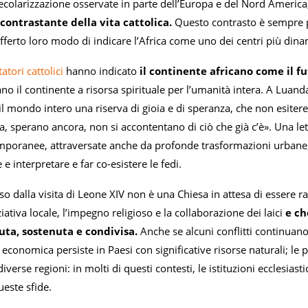
ecolarizzazione osservate in parte dell’Europa e del Nord Americ
ontrastante della vita cattolica.
Questo contrasto è sempre pi
offerto loro modo di indicare l’Africa come uno dei centri più dinam
tori cattolici
hanno indicato
il continente africano come il fu
no il continente a risorsa spirituale per l’umanità intera. A Luand
 il mondo intero una riserva di gioia e di speranza, che non esiterei 
 sperano ancora, non si accontentano di ciò che già c’è». Una lett
mporanee, attraversate anche da profonde trasformazioni urbane, 
 e interpretare e far co-esistere le fedi.
o dalla visita di Leone XIV non è una Chiesa in attesa di essere 
ziativa locale, l’impegno religioso e la collaborazione dei laici
e ch
suta, sostenuta e condivisa.
Anche se alcuni conflitti continuan
economica persiste in Paesi con significative risorse naturali; le
iverse regioni: in molti di questi contesti, le istituzioni ecclesias
este sfide.