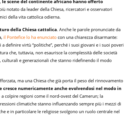
a,
le scene del continente africano hanno offerto
ù notato da leader della Chiesa, ricercatori e osservatori
ici della vita cattolica odierna.
turo della Chiesa cattolica
. Anche le parole pronunciate da
a,
il Pontefice lo ha enunciato
con una chiarezza disarmante:
a definire virtù “politiche”, perché i suoi giovani e i suoi poveri
ura che, tuttavia, non esaurisce la complessità delle società
culturali e generazionali che stanno ridefinendo il modo
rafforzata, ma una Chiesa che già porta il peso del rinnovamento
e cresce numericamente anche evolvendosi nel modo in
o a colpire regioni come il nord-ovest del Camerun; la
 pressioni climatiche stanno influenzando sempre più i mezzi di
tiche e in particolare le religiose svolgono un ruolo centrale nel