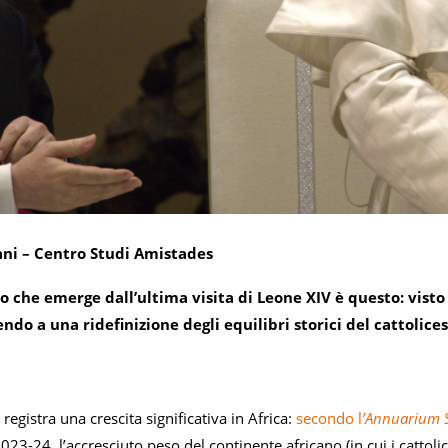
ani – Centro Studi Amistades
vo che emerge dall’ultima visita di Leone XIV è questo: visto
ndo a una ridefinizione degli equilibri storici del cattolice
 registra una crescita significativa in Africa:
secondo l
’Annuarium
2023-24, l’accresciuto peso del continente africano (in cui i cattoli