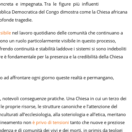
concreta e impegnata. Tra le figure più influenti
blica Democratica del Congo dimostra come la Chiesa africana
rofonde tragedie.
isibile
nel lavoro quotidiano delle comunità che continuano a
volgono un ruolo particolarmente visibile in questo processo,
frendo continuità e stabilità laddove i sistemi si sono indeboliti
pure è fondamentale per la presenza e la credibilità della Chiesa
no ad affrontare ogni giorno queste realtà e permangano,
i, notevoli conseguenze pratiche. Una Chiesa in cui un terzo dei
e proprie risorse, le strutture canoniche e l’attenzione del
lturati all’ecclesiologia, alla soteriologia e all’etica, meritano
allineamento non
è privo di tensioni
tanto che nuove e preziose
ndenza e di comunità dei vivi e dei morti, in primis da teologi