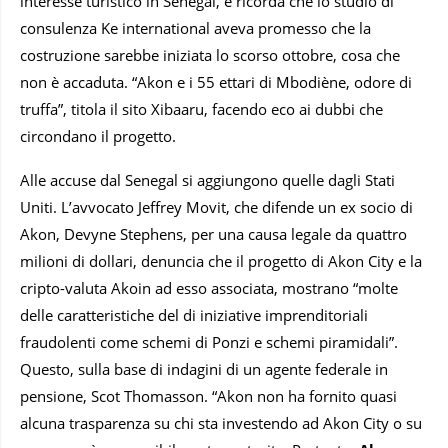
interesse turistico in Senegal, e ricorda che lo studio di
consulenza Ke international aveva promesso che la
costruzione sarebbe iniziata lo scorso ottobre, cosa che
non è accaduta. “Akon e i 55 ettari di Mbodiène, odore di
truffa”, titola il sito Xibaaru, facendo eco ai dubbi che
circondano il progetto.
Alle accuse dal Senegal si aggiungono quelle dagli Stati
Uniti. L’avvocato Jeffrey Movit, che difende un ex socio di
Akon, Devyne Stephens, per una causa legale da quattro
milioni di dollari, denuncia che il progetto di Akon City e la
cripto-valuta Akoin ad esso associata, mostrano “molte
delle caratteristiche del di iniziative imprenditoriali
fraudolenti come schemi di Ponzi e schemi piramidali”.
Questo, sulla base di indagini di un agente federale in
pensione, Scot Thomasson. “Akon non ha fornito quasi
alcuna trasparenza su chi sta investendo ad Akon City o su