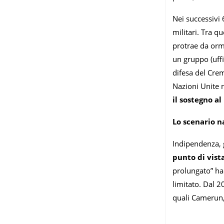
Nei successivi 6
militari. Tra que
protrae da orma
un gruppo (uff
difesa del Creml
Nazioni Unite n
il sostegno al
Lo scenario n
Indipendenza, g
punto di vista
prolungato” ha 
limitato. Dal 2
quali Camerun, 