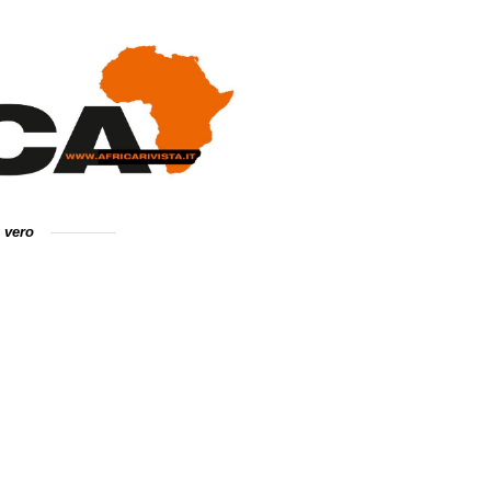
e vero