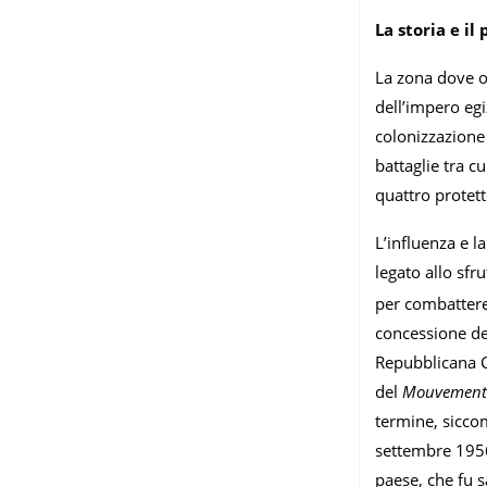
La storia e il
La zona dove og
dell’impero egi
colonizzazione
battaglie tra c
quattro protet
L’influenza e l
legato allo sfr
per combattere
concessione del
Repubblicana Ce
del
Mouvement d
termine, siccom
settembre 1956
paese, che fu s