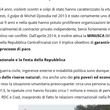
4 anni, violenti scontri e colpi di stato
hanno caratterizzato la vit
sti, il
golpe
di Michel Djotodia nel 2013 è stato certamente uno dei
i 9 anni e nella quale hanno potuto proliferare organizzazioni ter
icialmente) di
contractor
privato indipendente, bensì fortemente in
ino nei conflitti. Dall’aprile 2014, è inoltre attiva la
MINUSCA
(Mi
ella Repubblica Centrafricana) con il triplice obiettivo di
garantir
 processo di pace
.
azionale e la Festa della Repubblica
uerra civile, ingerenze esterne e instabilità politica sono dunque 
 delle risorse natural
i, ma anche uno dei
più poveri ed econ
reso la situazione umanitaria preoccupante: circa una persona su t
013, le ripetute crisi hanno forzato circa 1 milione e mezzo di perso
RDC e Ciad, inasprendo di fatto le relazioni internazionali nella 