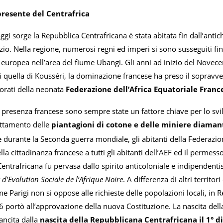
 presente del Centrafrica
gi sorge la Repubblica Centrafricana è stata abitata fin dall’antic
zio. Nella regione, numerosi regni ed imperi si sono susseguiti fino
 europea nell’area del fiume Ubangi. Gli anni ad inizio del Novec
ui quella di Kousséri, la dominazione francese ha preso il sopravven
torati della neonata
Federazione dell’Africa Equatoriale Franc
a presenza francese sono sempre state un fattore chiave per lo sv
uttamento delle
piantagioni di cotone e delle miniere diaman
 durante la Seconda guerra mondiale, gli abitanti della Federaz
la cittadinanza francese a tutti gli abitanti dell’AEF ed il permesso 
ntrafricana fu pervasa dallo spirito anticoloniale e indipendenti
’Evolution Sociale de l’Afrique Noire
. A differenza di altri territ
e Parigi non si oppose alle richieste delle popolazioni locali, in 
 portò all’approvazione della nuova Costituzione. La nascita dell
ancita dalla
nascita della Repubblicana Centrafricana il 1° 