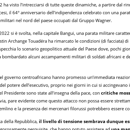
2 ha visto l’intrecciarsi di tutte queste dinamiche, a partire da
esi, il 64° anniversario dell’indipendenza celebrato con una parat
i militari nel nord del paese occupati dal Gruppo Wagner.
2022 si è svolta, nella capitale Bangui, una parata militare caratt
tin Archange Touadéra ha rimarcato le condizioni (di facciata) di a
pecchia lo scenario geopolitico attuale del Paese dove, pochi gio
ha bombardato alcuni accampamenti militari di soldati africani e dei 
i del governo centroafricano hanno promesso un’immediata reazio
, del potere dell’esecutivo, proprio nei giorni in cui si accingevano
el Presidente sono state all’insegna della pace, con
critiche moss
avia, pare evidente come questo attacco non possa essere strettame
remlino e la presenza dei mercenari filorussi potrebbero essere c
ta della Repubblica,
il livello di tensione sembrava dunque ess
rigorosamente perquisite, che hanno potuto assistere ad
una mani