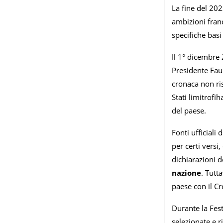
La fine del 202
ambizioni franc
specifiche bas
Il 1° dicembre 
Presidente Faus
cronaca non ris
Stati limitrofi
del paese.
Fonti ufficial
per certi versi
dichiarazioni d
nazione
. Tutt
paese con il C
Durante la Fes
selezionate e 