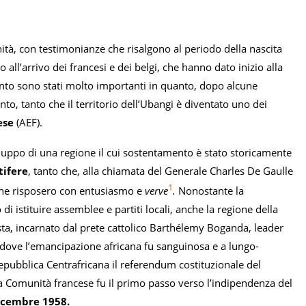
hità, con testimonianze che risalgono al periodo della nascita
 all’arrivo dei francesi e dei belgi, che hanno dato inizio alla
ento sono stati molto importanti in quanto, dopo alcune
to, tanto che il territorio dell’Ubangi è diventato uno dei
ese
(AEF).
iluppo di una regione il cui sostentamento è stato storicamente
tifere
, tanto che, alla chiamata del Generale Charles De Gaulle
1
ione risposero con entusiasmo e
verve
.
Nonostante la
di istituire assemblee e partiti locali, anche la regione della
sta, incarnato dal prete cattolico Barthélemy Boganda, leader
ori dove l’emancipazione africana fu sanguinosa e a lungo-
Repubblica Centrafricana il referendum costituzionale del
a Comunità francese fu il primo passo verso l’indipendenza del
dicembre 1958.