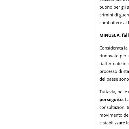
buono per gli s
crimini di gue
combattere al 
MINUSCA: fal
Considerata la 
rinnovato per u
riaffermate in 
processo di st
del paese sono 
Tuttavia, nelle
perseguito
. L
consultazioni t
movimento dei
e stabilizzare 