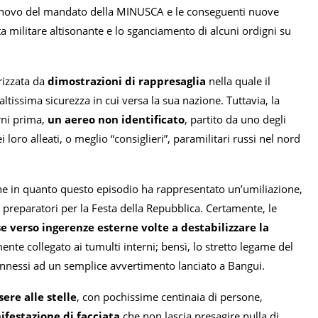
l rinnovo del mandato della MINUSCA e le conseguenti nuove
a militare altisonante e lo sganciamento di alcuni ordigni su
erizzata da
dimostrazioni di rappresaglia
nella quale il
ltissima sicurezza in cui versa la sua nazione. Tuttavia, la
rni prima,
un aereo non identificato
, partito da uno degli
loro alleati, o meglio “consiglieri”, paramilitari russi nel nord
ne in quanto questo episodio ha rappresentato un’umiliazione,
 i preparatori per la Festa della Repubblica. Certamente, le
e verso ingerenze esterne volte a destabilizzare la
nte collegato ai tumulti interni; bensì, lo stretto legame del
onnessi ad un semplice avvertimento lanciato a Bangui.
ere alle stelle
, con pochissime centinaia di persone,
festazione di facciata
che non lascia presagire nulla di