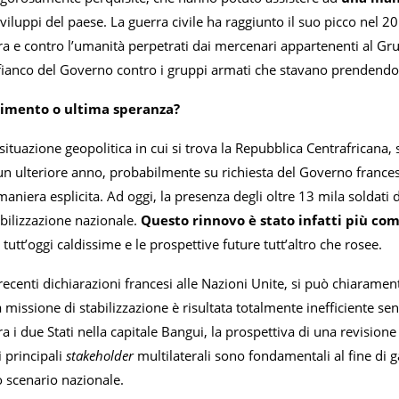
viluppi del paese. La guerra civile ha raggiunto il suo picco nel 
rra e contro l’umanità perpetrati dai mercenari appartenenti al Gr
fianco del Governo contro i gruppi armati che stavano prendendo p
limento o ultima speranza?
situazione geopolitica in cui si trova la Repubblica Centrafricana
n ulteriore anno, probabilmente su richiesta del Governo francese
maniera esplicita. Ad oggi, la presenza degli oltre 13 mila solda
abilizzazione nazionale.
Questo rinnovo è stato infatti più com
tutt’oggi caldissime e le prospettive future tutt’altro che rosee.
 recenti dichiarazioni francesi alle Nazioni Unite, si può chiaram
a missione di stabilizzazione è risultata totalmente inefficiente sen
ra i due Stati nella capitale Bangui, la prospettiva di una revisione 
 principali
stakeholder
multilaterali sono fondamentali al fine di 
lo scenario nazionale.