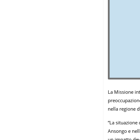
La Missione int
preoccupazione 
nella regione d
“La situazione 
Ansongo e nella
un impatto deva