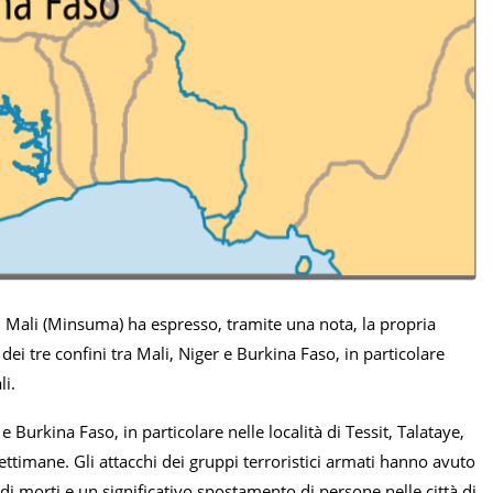
n Mali (Minsuma) ha espresso, tramite una nota, la propria
ei tre confini tra Mali, Niger e Burkina Faso, in particolare
li.
e Burkina Faso, in particolare nelle località di Tessit, Talataye,
ttimane. Gli attacchi dei gruppi terroristici armati hanno avuto
di morti e un significativo spostamento di persone nelle città di