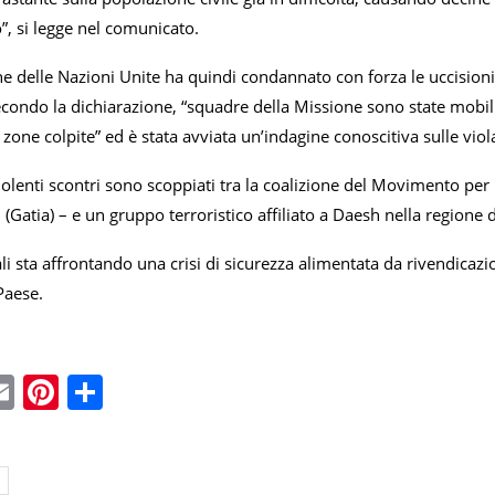
, si legge nel comunicato.
e delle Nazioni Unite ha quindi condannato con forza le uccisioni 
condo la dichiarazione, “squadre della Missione sono state mobili
zone colpite” ed è stata avviata un’indagine conoscitiva sulle violaz
iolenti scontri sono scoppiati tra la coalizione del Movimento pe
i (Gatia) – e un gruppo terroristico affiliato a Daesh nella regione
li sta affrontando una crisi di sicurezza alimentata da rivendicazion
 Paese.
ebook
witter
Email
Pinterest
Condividi