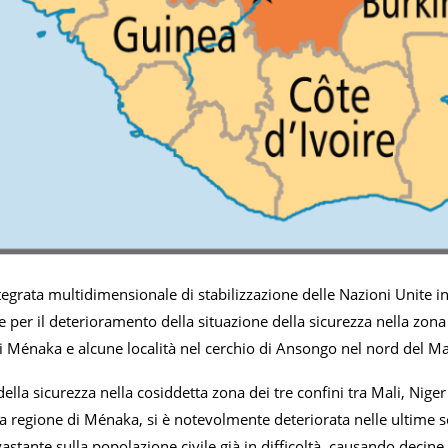
egrata multidimensionale di stabilizzazione delle Nazioni Unite i
per il deterioramento della situazione della sicurezza nella zona d
i Ménaka e alcune località nel cerchio di Ansongo nel nord del Ma
della sicurezza nella cosiddetta zona dei tre confini tra Mali, Niger 
 regione di Ménaka, si è notevolmente deteriorata nelle ultime se
stante sulla popolazione civile già in difficoltà, causando decine 