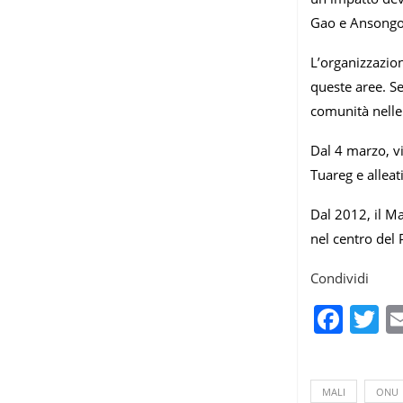
Gao e Ansongo”
L’organizzazion
queste aree. Se
comunità nelle 
Dal 4 marzo, v
Tuareg e alleat
Dal 2012, il Ma
nel centro del
Condividi
Fac
T
MALI
ONU