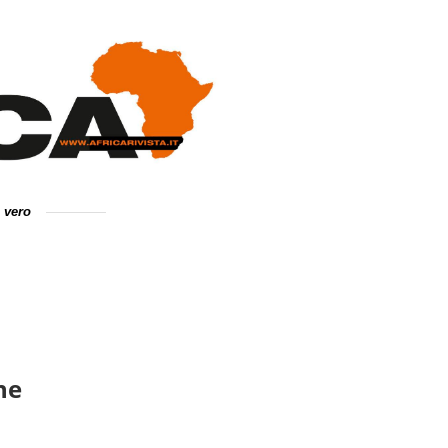
e vero
ne