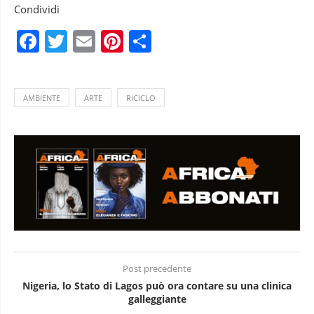
Condividi
Facebook
Twitter
Email
Pinterest
Condividi
AMBIENTE
ARTE
RICICLO
Post precedente
Nigeria, lo Stato di Lagos può ora contare su una clinica
galleggiante