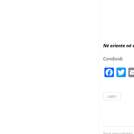
Né oriente né 
Condividi
Fac
T
LIBRO
Post precedente