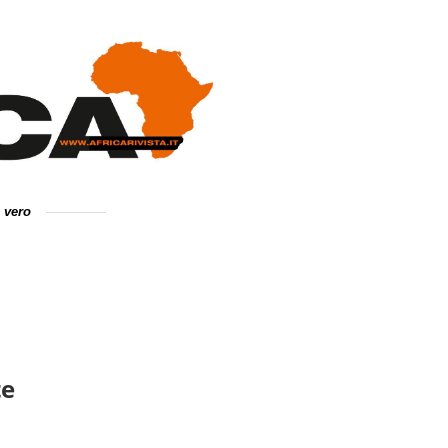
e vero
te