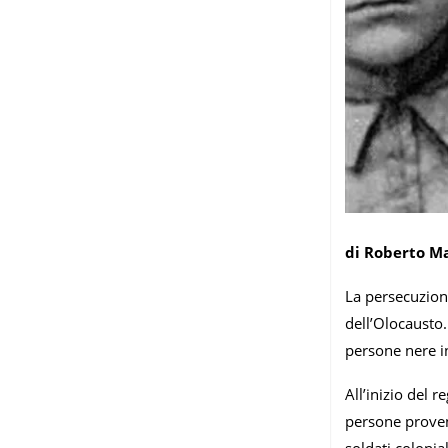
di Roberto Ma
La persecuzione
dell’Olocausto.
persone nere in
All’inizio del
persone proveni
soldati colonia