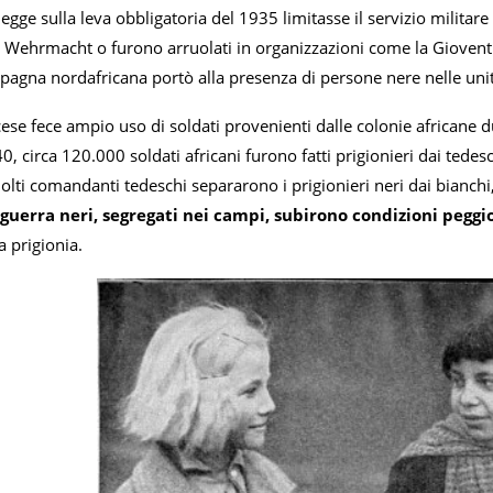
egge sulla leva obbligatoria del 1935 limitasse il servizio militare
 Wehrmacht o furono arruolati in organizzazioni come la Gioventù H
pagna nordafricana portò alla presenza di persone nere nelle uni
cese fece ampio uso di soldati provenienti dalle colonie africane 
0, circa 120.000 soldati africani furono fatti prigionieri dai tedes
olti comandanti tedeschi separarono i prigionieri neri dai bianch
i guerra neri, segregati nei campi, subirono condizioni peggi
a prigionia.