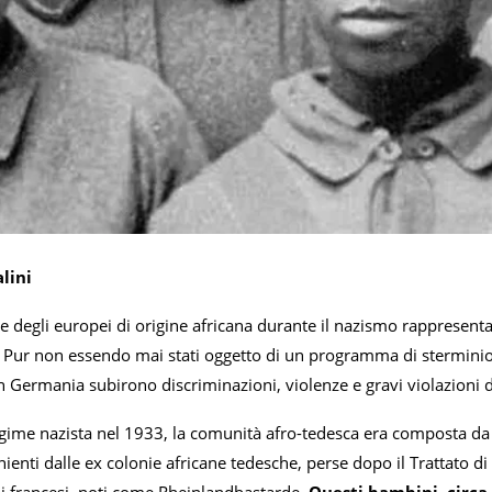
lini
 degli europei di origine africana durante il nazismo rappresenta
 Pur non essendo mai stati oggetto di un programma di sterminio si
 Germania subirono discriminazioni, violenze e gravi violazioni de
 regime nazista nel 1933, la comunità afro-tedesca era composta 
enti dalle ex colonie africane tedesche, perse dopo il Trattato di 
li francesi, noti come Rheinlandbastarde.
Questi bambini, circa