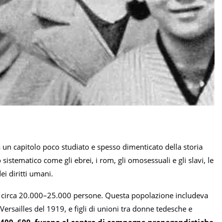
 un capitolo poco studiato e spesso dimenticato della storia
stematico come gli ebrei, i rom, gli omosessuali e gli slavi, le
i diritti umani.
da circa 20.000–25.000 persone. Questa popolazione includeva
Versailles del 1919, e figli di unioni tra donne tedesche e
 400–600, furono al centro di campagne propagandistiche