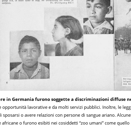
re in Germania furono soggette a discriminazioni diffuse n
e opportunità lavorative e da molti servizi pubblici. Inoltre, le le
di sposarsi o avere relazioni con persone di sangue ariano. Alc
e africane o furono esibiti nei cosiddetti “zoo umani” come quello 