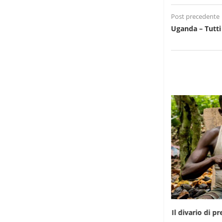
Post precedente
Uganda – Tutti 
Infantino gioca la carta africana per salvare
Il divario di 
la...