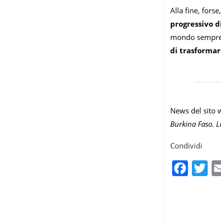
Alla fine, fors
progressivo d
mondo sempre pi
di trasformar
News del sito w
Burkina Faso. Lo
Condividi
Fac
T