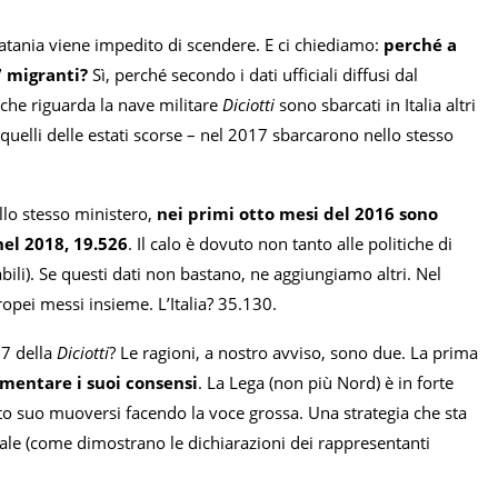
Catania viene impedito di scendere. E ci chiediamo:
perché a
77 migranti?
Sì, perché secondo i dati ufficiali diffusi dal
o che riguarda la nave militare
Diciotti
sono sbarcati in Italia altri
uelli delle estati scorse – nel 2017 sbarcarono nello stesso
llo stesso ministero,
nei primi otto mesi del 2016 sono
nel 2018, 19.526
. Il calo è dovuto non tanto alle politiche di
bili). Se questi dati non bastano, ne aggiungiamo altri. Nel
ropei messi insieme. L’Italia? 35.130.
77 della
Diciotti
? Le ragioni, a nostro avviso, sono due. La prima
umentare i suoi consensi
. La Lega (non più Nord) è in forte
to suo muoversi facendo la voce grossa. Una strategia che sta
nale (come dimostrano le dichiarazioni dei rappresentanti