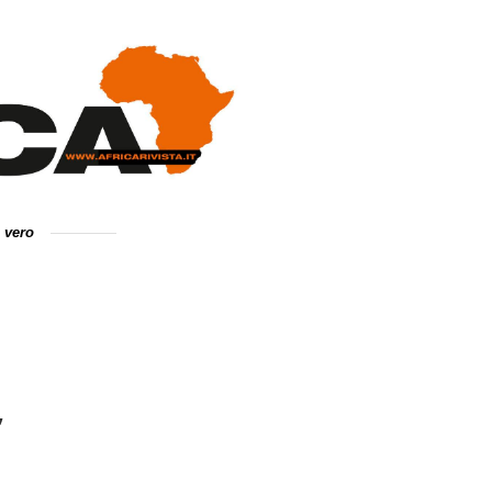
e vero
”