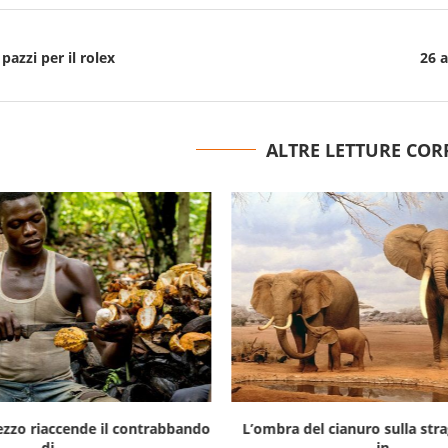
pazzi per il rolex
26 a
ALTRE LETTURE COR
prezzo riaccende il contrabbando
L’ombra del cianuro sulla stra
di...
in...