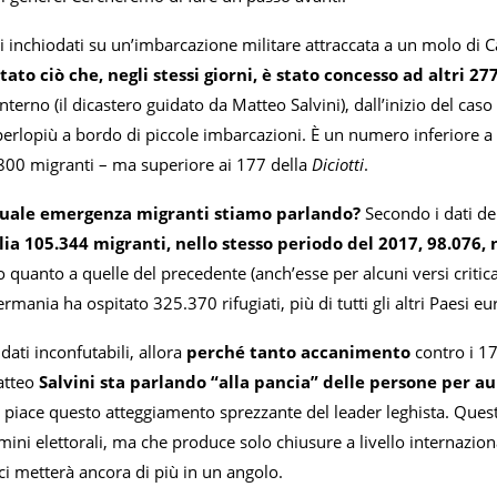
i inchiodati su un’imbarcazione militare attraccata a un molo di 
tato ciò che, negli stessi giorni, è stato concesso ad altri 2
Interno (il dicastero guidato da Matteo Salvini), dall’inizio del cas
erlopiù a bordo di piccole imbarcazioni. È un numero inferiore a q
800 migranti – ma superiore ai 177 della
Diciotti
.
 quale emergenza migranti stiamo parlando?
Secondo i dati de
alia 105.344 migranti, nello stesso periodo del 2017, 98.076, 
quanto a quelle del precedente (anch’esse per alcuni versi critica
rmania ha ospitato 325.370 rifugiati, più di tutti gli altri Paesi eu
dati inconfutabili, allora
perché tanto accanimento
contro i 1
Matteo
Salvini sta parlando “alla pancia” delle persone per a
i piace questo atteggiamento sprezzante del leader leghista. Ques
ini elettorali, ma che produce solo chiusure a livello internazio
ci metterà ancora di più in un angolo.