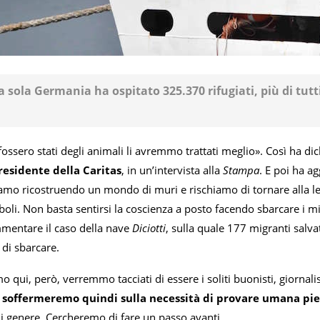
a sola Germania ha ospitato 325.370 rifugiati, più di tutti
fossero stati degli animali li avremmo trattati meglio». Così ha dic
residente della Caritas
, in un’intervista alla
Stampa
. E poi ha 
mo ricostruendo un mondo di muri e rischiamo di tornare alla legg
boli. Non basta sentirsi la coscienza a posto facendo sbarcare i 
mentare il caso della nave
Diciotti
, sulla quale 177 migranti salva
 di sbarcare.
o qui, però, verremmo tacciati di essere i soliti buonisti, giornalis
 soffermeremo quindi sulla necessità di provare umana pi
ni genere. Cercheremo di fare un passo avanti.