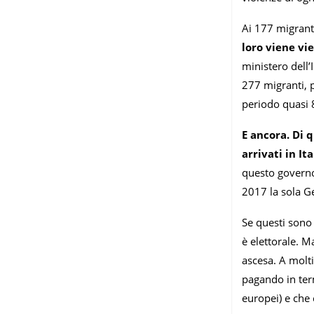
Ai 177 migrant
loro viene vie
ministero dell’
277 migranti, p
periodo quasi 
E ancora. Di
arrivati in It
questo governo 
2017 la sola Ge
Se questi sono 
è elettorale. 
ascesa. A molt
pagando in term
europei) e che 