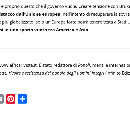
e, è proprio questo che il governo vuole. Creare tensione con Bruxe
istacco dall’Unione europea
, nell’intento di recuperare la sovr
ù globalizzato, solo un’Europa forte potrà tenere testa a Stati U
si in uno spazio vuoto tra America e Asia
.
ww.africarivista.it. È stato redattore di
Popoli
, mensile internazion
tte, rivolte e resistenza del popolo degli uomini integri
(Infinito Ediz
ebook
witter
Email
Pinterest
Condividi