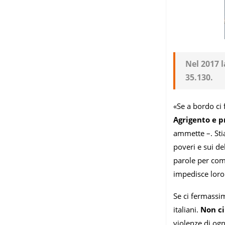
Nel 2017 l
35.130.
«Se a bordo ci 
Agrigento e p
ammette –. Stia
poveri e sui de
parole per com
impedisce loro
Se ci fermassim
italiani.
Non ci
violenze di og