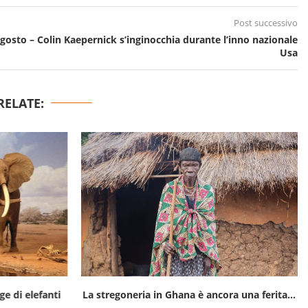
Post successivo
gosto – Colin Kaepernick s’inginocchia durante l’inno nazionale
Usa
RELATE:
ge di elefanti
La stregoneria in Ghana è ancora una ferita...