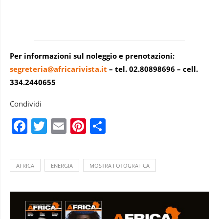
Per informazioni sul noleggio e prenotazioni:
segreteria@africarivista.it
– tel. 02.80898696 – cell.
334.2440655
Condividi
Facebook
Twitter
Email
Pinterest
Condividi
AFRICA
ENERGIA
MOSTRA FOTOGRAFICA