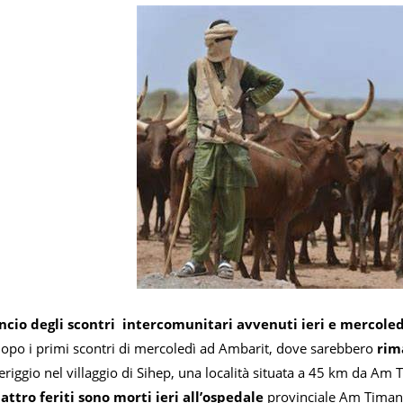
lancio degli scontri intercomunitari avvenuti ieri e mercole
dopo i primi scontri di mercoledì ad Ambarit, dove sarebbero
rim
riggio nel villaggio di Sihep, una località situata a 45 km da Am
uattro feriti sono morti ieri all’ospedale
provinciale Am Timan. 