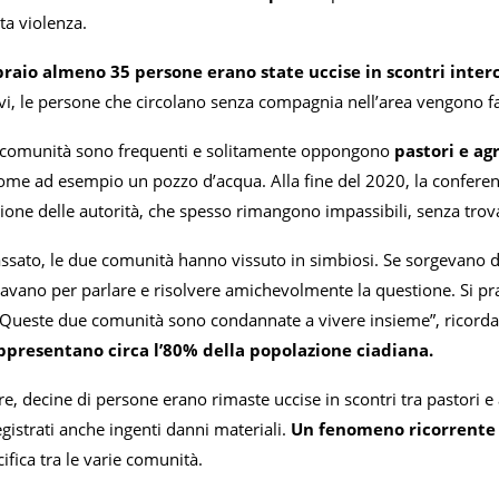
ta violenza.
braio almeno 35 persone erano state uccise in scontri inter
itivi, le persone che circolano senza compagnia nell’area vengono f
a comunità sono frequenti e solitamente oppongono
pastori e ag
come ad esempio un pozzo d’acqua. Alla fine del 2020, la confere
nzione delle autorità, che spesso rimangono impassibili, senza trov
assato, le due comunità hanno vissuto in simbiosi. Se sorgevano d
ovavano per parlare e risolvere amichevolmente la questione. Si prat
 Queste due comunità sono condannate a vivere insieme”, ricordan
appresentano circa l’80% della popolazione ciadiana.
, decine di persone erano rimaste uccise in scontri tra pastori e 
gistrati anche ingenti danni materiali.
Un fenomeno ricorrente 
ifica tra le varie comunità.