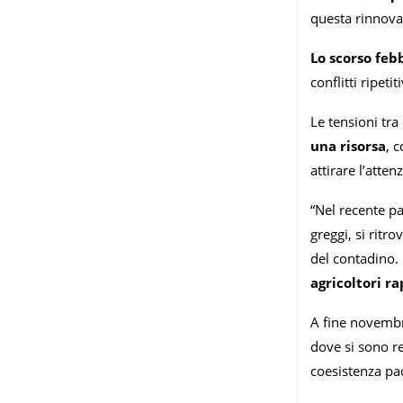
questa rinnova
Lo scorso feb
conflitti ripet
Le tensioni tr
una risorsa
, 
attirare l’atte
“Nel recente p
greggi, si ritr
del contadino.
agricoltori r
A fine novembre
dove si sono re
coesistenza pac