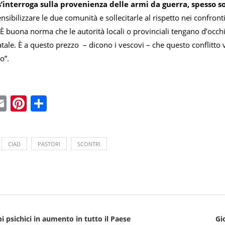
’interroga sulla provenienza delle armi da guerra, spesso sof
nsibilizzare le due comunità e sollecitarle al rispetto nei confront
li. È buona norma che le autorità locali o provinciali tengano d’occhi
tatale. È a questo prezzo – dicono i vescovi – che questo conflitt
o”.
ebook
witter
Email
Pinterest
Condividi
CIAD
PASTORI
SCONTRI
bi psichici in aumento in tutto il Paese
Gi