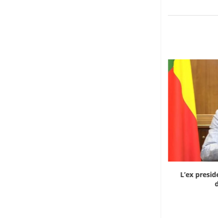
Dieci cinesi a processo in Mali per l’apertura...
L’ex presid
d
8 Agosto 2026