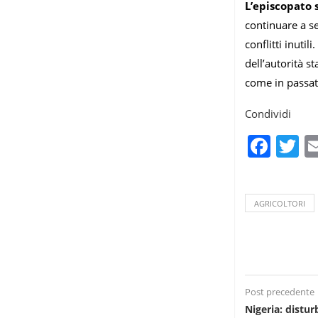
L’episcopato s
continuare a se
conflitti inuti
dell’autorità s
come in passat
Condividi
Fac
T
AGRICOLTORI
Post precedente
Nigeria: distur