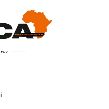
e vero
i