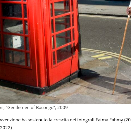
ni, “Gentlemen of Bacongo”, 2009
ovvenzione ha sostenuto la crescita dei fotografi Fatma Fahmy 
2022).