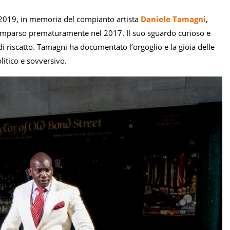
 2019, in memoria del compianto artista
Daniele Tamagni
,
mparso prematuramente nel 2017. Il suo sguardo curioso e
di riscatto. Tamagni ha documentato l’orgoglio e la gioia delle
litico e sovversivo.