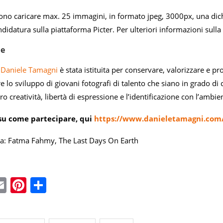
ono caricare max. 25 immagini, in formato jpeg, 3000px, una dichi
didatura sulla piattaforma Picter. Per ulteriori informazioni sulla
ne
 Daniele Tamagni
è stata istituita per conservare, valorizzare e p
e lo sviluppo di giovani fotografi di talento che siano in grado di
oro creatività, libertà di espressione e l’identificazione con l’ambie
 su come partecipare, qui
https://www.danieletamagni.com/
ra: Fatma Fahmy, The Last Days On Earth
ebook
witter
Email
Pinterest
Condividi