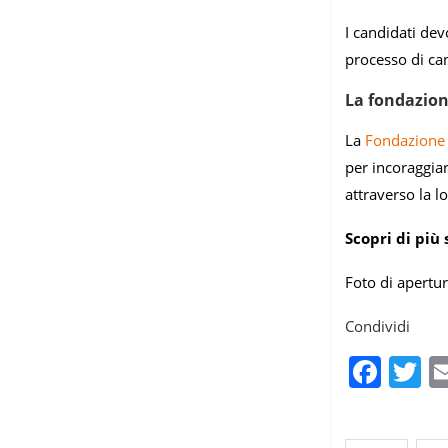
I candidati dev
processo di can
La fondazio
La
Fondazione
per incoraggiar
attraverso la l
Scopri di più
Foto di apertu
Condividi
Fac
T