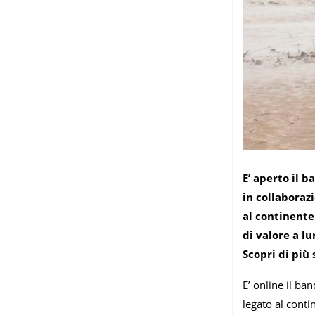
E’ aperto il 
in collaboraz
al continente 
di valore a lu
Scopri di più
E’ online il ba
legato al conti