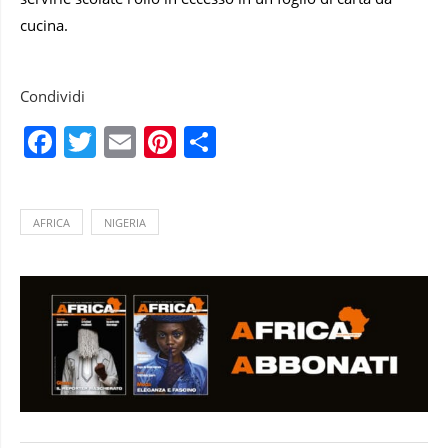
cucina.
Condividi
Facebook
Twitter
Email
Pinterest
Condividi
AFRICA
NIGERIA