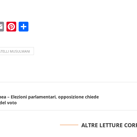
ebook
witter
Email
Pinterest
Condividi
ATELLI MUSULMANI
nea – Elezioni parlamentari, opposizione chiede
del voto
ALTRE LETTURE COR