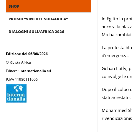
SHOP
In Egitto la p
PROMO “VINI DEL SUDAFRICA”
ancora la piazz
DIALOGHI SULL’AFRICA 2026
Ma ha cambiato
La protesta bloc
Edizione del 06/08/2026
d’emergenza.
© Rivista Africa
Gehan Lotfy, po
Editore:
Internationalia srl
coinvolge le un
P.IVA 11980111006
Dopo il colpo d
stati arrestati 
Mohammed Shaik
rivendicazione: