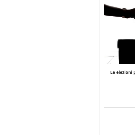
La commissione sudafricana per
Le elezioni 
l’impeachment chiamerà a testimoniare...
6 Agosto 2026