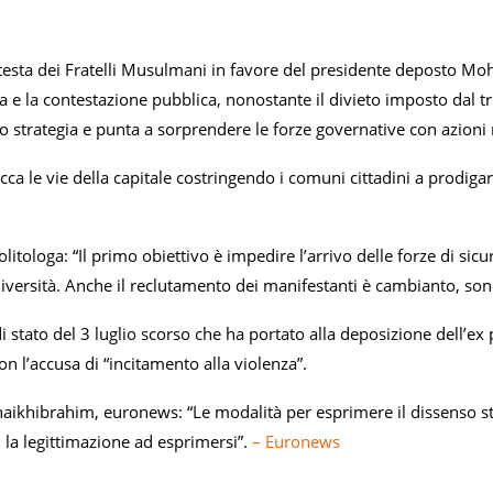
rotesta dei Fratelli Musulmani in favore del presidente deposto M
a e la contestazione pubblica, nonostante il divieto imposto dal tri
 strategia e punta a sorprendere le forze governative con azioni 
ca le vie della capitale costringendo i comuni cittadini a prodigarsi 
litologa: “Il primo obiettivo è impedire l’arrivo delle forze di sic
iversità. Anche il reclutamento dei manifestanti è cambianto, sono
i stato del 3 luglio scorso che ha portato alla deposizione dell’ex
con l’accusa di “incitamento alla violenza”.
hibrahim, euronews: “Le modalità per esprimere il dissenso st
 la legittimazione ad esprimersi”.
– Euronews