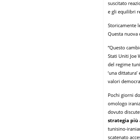
suscitato reazi
e gli equilibri
Storicamente le
Questa nuova di
“Questo cambio
Stati Uniti Joe
del regime tuni
‘una dittatura’
valori democrat
Pochi giorni do
omologo irani
dovuto discuter
strategia più
tunisino-irania
scatenato acces