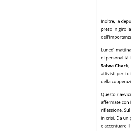
Inoltre, la dep
preso in giro l
dell’importanza
Lunedì mattina,
di personalità i
Salwa Charfi
,
attivisti per i
della cooperazi
Questo riavvici
affermate con R
riflessione. Su
in crisi. Da un
e accentuare i