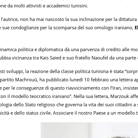
e da molti attivisti e accademici tunisini.
 l’autrice, non ha mai nascosto la sua inclinazione per la dittatur
le sue condoglianze per la scomparsa del suo omologo iraniano,
E
inamica politica e diplomatica dà una parvenza di credito alle molt
ubbia vicinanza tra Kais Saied e suo fratello Naoufel da una parte 
sti sviluppi, la reazione della classe politica tunisina è stata “s
 partito Machrouû, ha pubblicato lunedì 10 febbraio una lettera a
per le conseguenze di questo riavvicinamento con l’Iran, insisten
on il modello teocratico iraniano”. Nella sua lettera, Marzouk aff
ologia dello Stato religioso che governa la vita dei suoi cittadini a 
laicità e dello status civile. Associare il nostro Paese a un modello