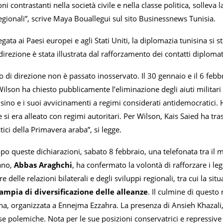
oni contrastanti nella società civile e nella classe politica, solleva
 regionali”, scrive Maya Bouallegui sul sito Businessnews Tunisia.
gata ai Paesi europei e agli Stati Uniti, la diplomazia tunisina si
rezione è stata illustrata dal rafforzamento dei contatti diplomatic
 di direzione non è passato inosservato. Il 30 gennaio e il 6 feb
 Wilson ha chiesto pubblicamente l’eliminazione degli aiuti militari
sino e i suoi avvicinamenti a regimi considerati antidemocratici. H
 e si era alleato con regimi autoritari. Per Wilson, Kais Saied ha tr
ici della Primavera araba”, si legge.
po queste dichiarazioni, sabato 8 febbraio, una telefonata tra il mi
ano,
Abbas Araghchi
, ha confermato la volontà di rafforzare i le
e delle relazioni bilaterali e degli sviluppi regionali, tra cui la si
 ampia di diversificazione delle alleanze
. Il culmine di questo
na, organizzata a Ennejma Ezzahra. La presenza di Ansieh Khazali, 
e polemiche. Nota per le sue posizioni conservatrici e repressive s