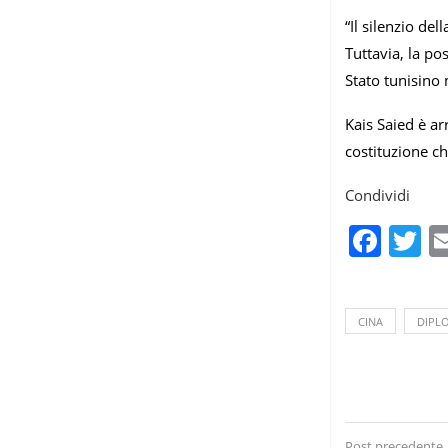
“Il silenzio de
Tuttavia, la po
Stato tunisino
Kais Saied è ar
costituzione c
Condividi
Fac
T
CINA
DIPL
Post precedente