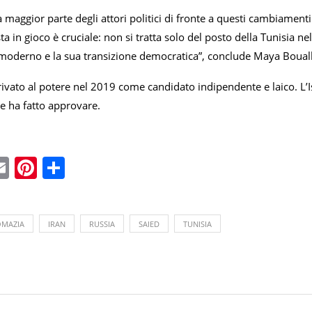
lla maggior parte degli attori politici di fronte a questi cambiamen
sta in gioco è cruciale: non si tratta solo del posto della Tunisia
 moderno e la sua transizione democratica”, conclude Maya Bouall
rivato al potere nel 2019 come candidato indipendente e laico. L’I
he ha fatto approvare.
ebook
witter
Email
Pinterest
Condividi
OMAZIA
IRAN
RUSSIA
SAIED
TUNISIA