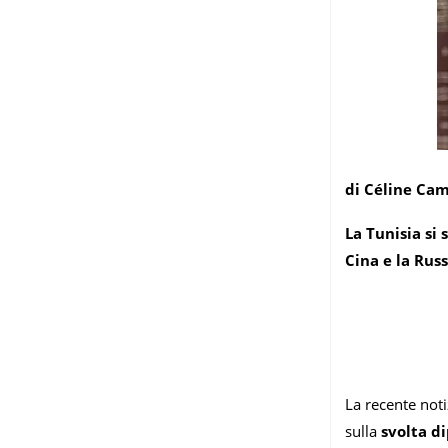
di Céline Ca
La Tunisia si
Cina e la Russ
La recente noti
sulla
svolta d