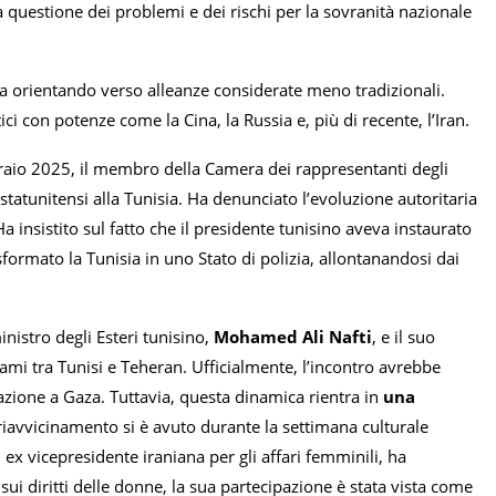
 la questione dei problemi e dei rischi per la sovranità nazionale
 sta orientando verso alleanze considerate meno tradizionali.
i con potenze come la Cina, la Russia e, più di recente, l’Iran.
braio 2025, il membro della Camera dei rappresentanti degli
 statunitensi alla Tunisia. Ha denunciato l’evoluzione autoritaria
a insistito sul fatto che il presidente tunisino aveva instaurato
asformato la Tunisia in uno Stato di polizia, allontanandosi dai
nistro degli Esteri tunisino,
Mohamed Ali Nafti
, e il suo
gami tra Tunisi e Teheran. Ufficialmente, l’incontro avrebbe
tuazione a Gaza. Tuttavia, questa dinamica rientra in
una
 riavvicinamento si è avuto durante la settimana culturale
ex vicepresidente iraniana per gli affari femminili, ha
ui diritti delle donne, la sua partecipazione è stata vista come