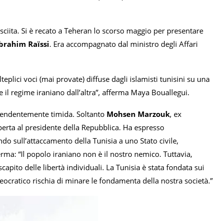
a sciita. Si è recato a Teheran lo scorso maggio per presentare
brahim Raïssi
. Era accompagnato dal ministro degli Affari
eplici voci (mai provate) diffuse dagli islamisti tunisini su una
e il regime iraniano dall’altra”, afferma Maya Bouallegui.
orprendentemente timida. Soltanto
Mohsen Marzouk
, ex
perta al presidente della Repubblica. Ha espresso
do sull’attaccamento della Tunisia a uno Stato civile,
erma: “Il popolo iraniano non è il nostro nemico. Tuttavia,
scapito delle libertà individuali. La Tunisia è stata fondata sui
 teocratico rischia di minare le fondamenta della nostra società.”