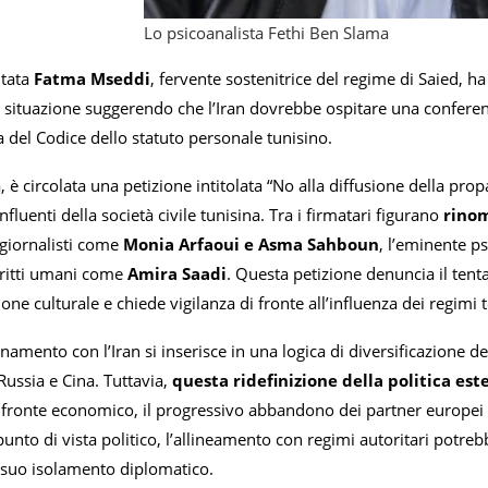
Lo psicoanalista Fethi Ben Slama
utata
Fatma Mseddi
, fervente sostenitrice del regime di Saied, 
a situazione suggerendo che l’Iran dovrebbe ospitare una conferenz
 del Codice dello statuto personale tunisino.
 è circolata una petizione intitolata “No alla diffusione della propa
nfluenti della società civile tunisina. Tra i firmatari figurano
rinom
 giornalisti come
Monia Arfaoui e Asma Sahboun
, l’eminente p
 diritti umani come
Amira Saadi
. Questa petizione denuncia il tenta
one culturale e chiede vigilanza di fronte all’influenza dei regimi 
namento con l’Iran si inserisce in una logica di diversificazione dei
ussia e Cina. Tuttavia,
questa ridefinizione della politica est
l fronte economico, il progressivo abbandono dei partner europei 
 punto di vista politico, l’allineamento con regimi autoritari potr
l suo isolamento diplomatico.