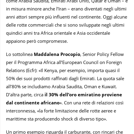
come Arabia Saudita, Emirati Arabi Uniti, Qatar e Oman – e
in misura minore anche l’Iran – erano diventati negli ultimi
anni attori sempre più influenti nel continente. Oggi alcune
delle rotte commerciali che si sono sviluppate negli ultimi
quindici anni tra Africa orientale e Asia occidentale
appaiono però compromesse.
Lo sottolinea
Maddalena Procopio
, Senior Policy Fellow
per il Programma Africa all’European Council on Foreign
Relations (Ecfr): «Il Kenya, per esempio, importa quasi il
50% dei suoi prodotti raffinati dagli Emirati. La quota sale
all’80% se includiamo Arabia Saudita, Oman e Kuwait.
D’altra parte, circa
il 30% dell’oro emiratino proviene
dal continente africano
». Con una rete di relazioni così
interconnessa, «la forte limitazione delle rotte aeree e
marittime sta producendo shock di diverso tipo».
Un primo esempio riguarda il carburante, con rincari che