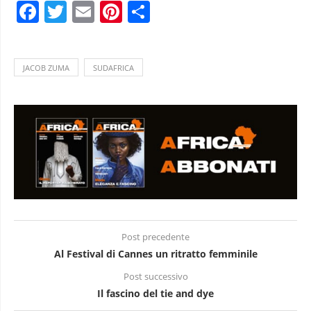
Facebook
Twitter
Email
Pinterest
Condividi
JACOB ZUMA
SUDAFRICA
Post precedente
Al Festival di Cannes un ritratto femminile
Post successivo
Il fascino del tie and dye