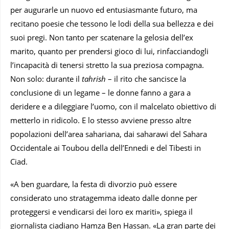
per augurarle un nuovo ed entusiasmante futuro, ma
recitano poesie che tessono le lodi della sua bellezza e dei
suoi pregi. Non tanto per scatenare la gelosia dell’ex
marito, quanto per prendersi gioco di lui, rinfacciandogli
l’incapacità di tenersi stretto la sua preziosa compagna.
Non solo: durante il
tahrish
– il rito che sancisce la
conclusione di un legame – le donne fanno a gara a
deridere e a dileggiare l’uomo, con il malcelato obiettivo di
metterlo in ridicolo. E lo stesso avviene presso altre
popolazioni dell’area sahariana, dai saharawi del Sahara
Occidentale ai Toubou della dell’Ennedi e del Tibesti in
Ciad.
«A ben guardare, la festa di divorzio può essere
considerato uno stratagemma ideato dalle donne per
proteggersi e vendicarsi dei loro ex mariti», spiega il
giornalista ciadiano Hamza Ben Hassan. «La gran parte dei