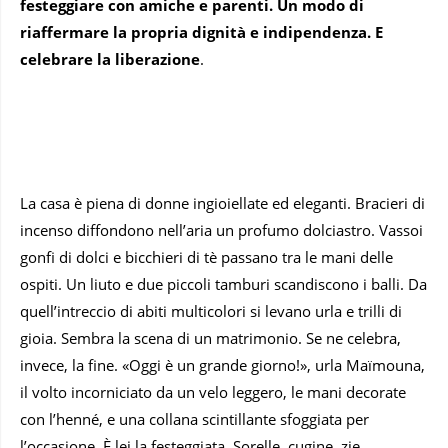
festeggiare con amiche e parenti. Un modo di
riaffermare la propria dignità e indipendenza. E
celebrare la liberazione
.
La casa è piena di donne ingioiellate ed eleganti. Bracieri di
incenso diffondono nell’aria un profumo dolciastro. Vassoi
gonfi di dolci e bicchieri di tè passano tra le mani delle
ospiti. Un liuto e due piccoli tamburi scandiscono i balli. Da
quell’intreccio di abiti multicolori si levano urla e trilli di
gioia. Sembra la scena di un matrimonio. Se ne celebra,
invece, la fine. «Oggi è un grande giorno!», urla Maïmouna,
il volto incorniciato da un velo leggero, le mani decorate
con l’henné, e una collana scintillante sfoggiata per
l’occasione. È lei la festeggiata. Sorelle, cugine, zie,