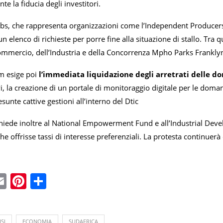
te la fiducia degli investitori.
obs, che rappresenta organizzazioni come l’Independent Producers
n elenco di richieste per porre fine alla situazione di stallo. Tra 
ommercio, dell’Industria e della Concorrenza Mpho Parks Frankly
 esige poi
l’immediata liquidazione degli arretrati delle 
vi, la creazione di un portale di monitoraggio digitale per le dom
sunte cattive gestioni all’interno del Dtic
chiede inoltre al National Empowerment Fund e all’Industrial Deve
che offrisse tassi di interesse preferenziali. La protesta continuerà
ebook
witter
Email
Pinterest
Condividi
ISI
ECONOMIA
SUDAFRICA