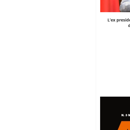
Dieci cinesi a processo in Mali per l’apertura...
L’ex presid
d
8 Agosto 2026