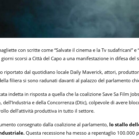
magliette con scritte come “Salvate il cinema e la Tv sudafricani” 
 giorni scorsi a Città del Capo a una manifestazione in difesa del 
riportato dal quotidiano locale Daily Maverick, attori, produttori,
della filiera si sono radunati davanti al palazzo del parlamento chi
tata indetta in risposta a quella che la coalizione Save Sa Film Job
dell’Industria e della Concorrenza (Dtic), colpevole di avere blocc
llo dell’attività produttiva in tutto il settore.
umento consegnato dalla coalizione al parlamento,
lo stallo de
industriale.
Questa recessione ha messo a repentaglio 100.000 posti