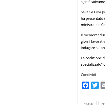
significativamen
Save Sa Film J
ha presentato u
ministro del C
Il memorandum
giorni lavorati
indagare su pre
La coalizione 
specializzato” 
Condividi
Fac
T
CINEMA
CR