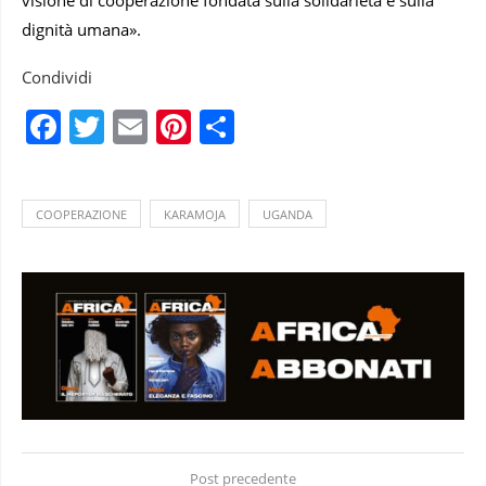
dignità umana».
Condividi
Facebook
Twitter
Email
Pinterest
Condividi
COOPERAZIONE
KARAMOJA
UGANDA
Post precedente