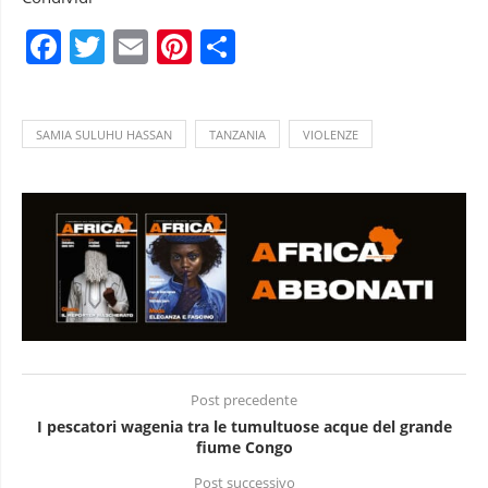
Facebook
Twitter
Email
Pinterest
Condividi
SAMIA SULUHU HASSAN
TANZANIA
VIOLENZE
Post precedente
I pescatori wagenia tra le tumultuose acque del grande
fiume Congo
Post successivo