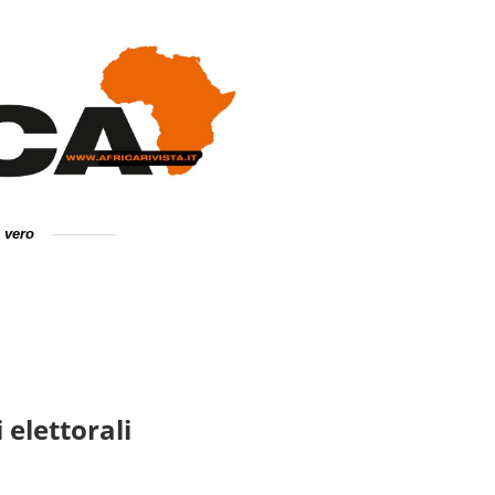
e vero
 elettorali