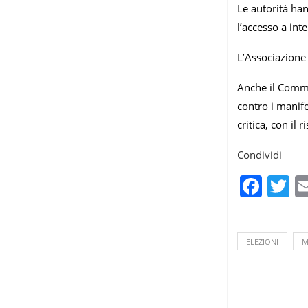
Le autorità han
l’accesso a in
L’Associazione 
Anche il Commis
contro i manife
critica, con il 
Condividi
Fac
T
ELEZIONI
M