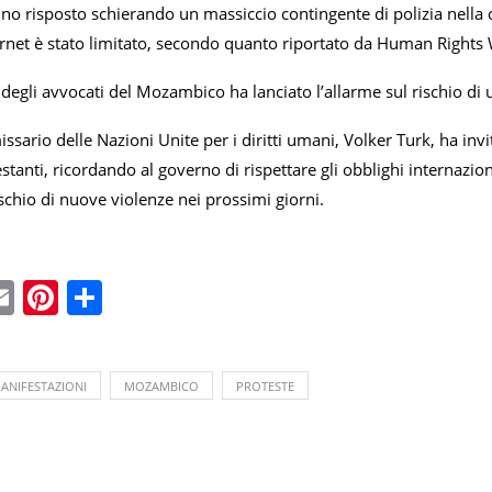
no risposto schierando un massiccio contingente di polizia nella c
ternet è stato limitato, secondo quanto riportato da Human Rights
degli avvocati del Mozambico ha lanciato l’allarme sul rischio di u
sario delle Nazioni Unite per i diritti umani, Volker Turk, ha invit
stanti, ricordando al governo di rispettare gli obblighi internaziona
rischio di nuove violenze nei prossimi giorni.
ebook
witter
Email
Pinterest
Condividi
ANIFESTAZIONI
MOZAMBICO
PROTESTE