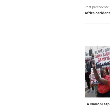
Post precedente
Africa occident
L’Uganda ha approvato l’invio di truppe a
A Nairobi esp
Gaza